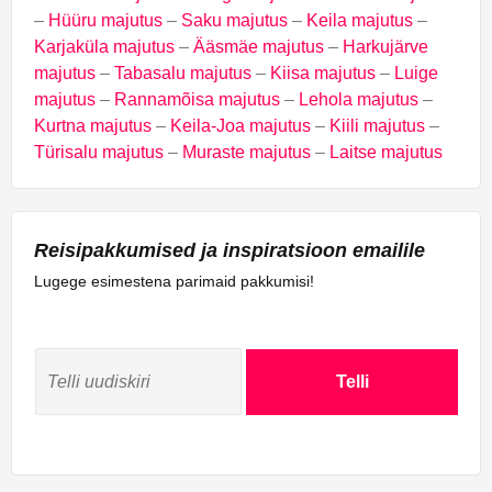
–
Hüüru majutus
–
Saku majutus
–
Keila majutus
–
Karjaküla majutus
–
Ääsmäe majutus
–
Harkujärve
majutus
–
Tabasalu majutus
–
Kiisa majutus
–
Luige
majutus
–
Rannamõisa majutus
–
Lehola majutus
–
Kurtna majutus
–
Keila-Joa majutus
–
Kiili majutus
–
Türisalu majutus
–
Muraste majutus
–
Laitse majutus
Reisipakkumised ja inspiratsioon emailile
Lugege esimestena parimaid pakkumisi!
Telli