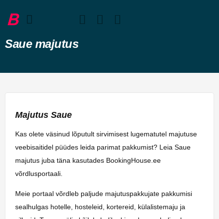
Saue majutus
Majutus Saue
Kas olete väsinud lõputult sirvimisest lugematutel majutuse
veebisaitidel püüdes leida parimat pakkumist? Leia Saue
majutus juba täna kasutades BookingHouse.ee
võrdlusportaali.
Meie portaal võrdleb paljude majutuspakkujate pakkumisi
sealhulgas hotelle, hosteleid, kortereid, külalistemaju ja