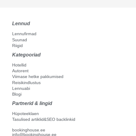
Lennud
Lennufirmad
Suunad
Riigid
Kategooriad
Hotellid
Autorent
Viimase hetke pakkumised
Reisikindlustus
Lennuabi
Blogi
Partnerid & lingid
Hüpoteeklaen
Tasulised artiklid&SEO backlinkid
bookinghouse.ee
info@bookinghouse.ee