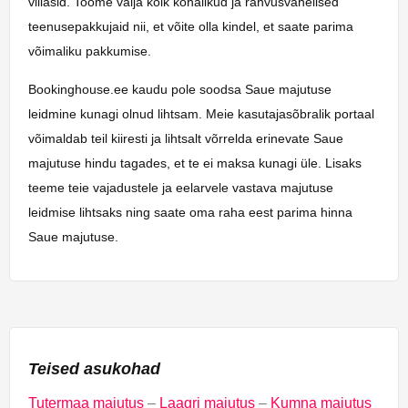
villasid. Toome välja kõik kohalikud ja rahvusvahelised
teenusepakkujaid nii, et võite olla kindel, et saate parima
võimaliku pakkumise.
Bookinghouse.ee kaudu pole soodsa Saue majutuse
leidmine kunagi olnud lihtsam. Meie kasutajasõbralik portaal
võimaldab teil kiiresti ja lihtsalt võrrelda erinevate Saue
majutuse hindu tagades, et te ei maksa kunagi üle. Lisaks
teeme teie vajadustele ja eelarvele vastava majutuse
leidmise lihtsaks ning saate oma raha eest parima hinna
Saue majutuse.
Teised asukohad
Tutermaa majutus
–
Laagri majutus
–
Kumna majutus