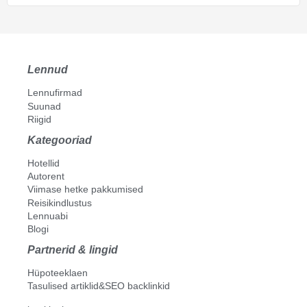
Lennud
Lennufirmad
Suunad
Riigid
Kategooriad
Hotellid
Autorent
Viimase hetke pakkumised
Reisikindlustus
Lennuabi
Blogi
Partnerid & lingid
Hüpoteeklaen
Tasulised artiklid&SEO backlinkid