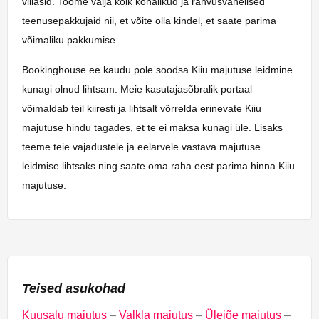
villasid. Toome välja kõik kohalikud ja rahvusvahelised
teenusepakkujaid nii, et võite olla kindel, et saate parima
võimaliku pakkumise.
Bookinghouse.ee kaudu pole soodsa Kiiu majutuse leidmine
kunagi olnud lihtsam. Meie kasutajasõbralik portaal
võimaldab teil kiiresti ja lihtsalt võrrelda erinevate Kiiu
majutuse hindu tagades, et te ei maksa kunagi üle. Lisaks
teeme teie vajadustele ja eelarvele vastava majutuse
leidmise lihtsaks ning saate oma raha eest parima hinna Kiiu
majutuse.
Teised asukohad
Kuusalu majutus
–
Valkla majutus
–
Ülejõe majutus
–