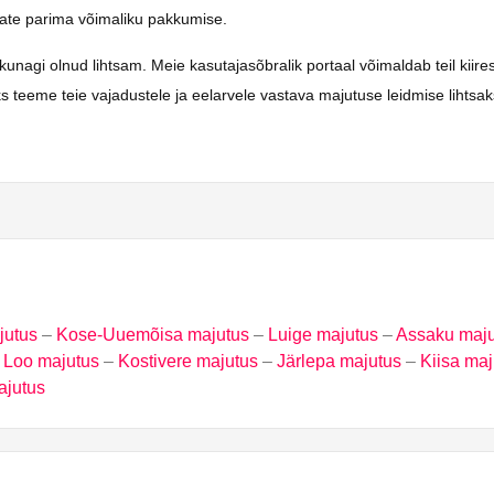
saate parima võimaliku pakkumise.
i olnud lihtsam. Meie kasutajasõbralik portaal võimaldab teil kiiresti 
s teeme teie vajadustele ja eelarvele vastava majutuse leidmise lihtsa
jutus
–
Kose-Uuemõisa majutus
–
Luige majutus
–
Assaku maju
–
Loo majutus
–
Kostivere majutus
–
Järlepa majutus
–
Kiisa maj
ajutus