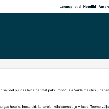
Lennupiletid
Hotellid
Autor
eebisaitidel püüdes leida parimat pakkumist? Leia Vaida majutus juba t
as hotelle, hosteleid, kortereid, külalistemaju ja villasid. Toome välja