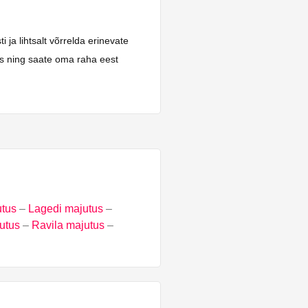
ja lihtsalt võrrelda erinevate
ks ning saate oma raha eest
tus
–
Lagedi majutus
–
utus
–
Ravila majutus
–