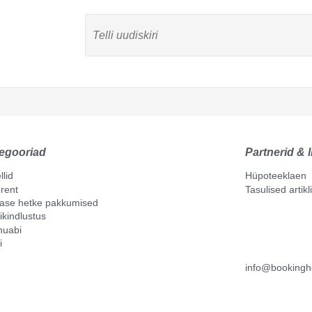
egooriad
Partnerid & l
llid
Hüpoteeklaen
rent
Tasulised artik
mase hetke pakkumised
ikindlustus
nuabi
i
info@bookingh