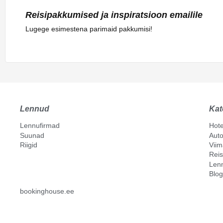
Reisipakkumised ja inspiratsioon emailile
Lugege esimestena parimaid pakkumisi!
Lennud
Kat
Lennufirmad
Hote
Suunad
Auto
Riigid
Vii
Reis
Len
Blog
bookinghouse.ee