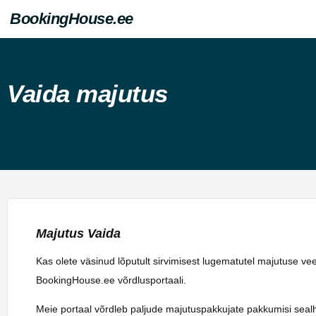
BookingHouse.ee
Vaida majutus
Majutus Vaida
Kas olete väsinud lõputult sirvimisest lugematutel majutuse v
BookingHouse.ee võrdlusportaali.
Meie portaal võrdleb paljude majutuspakkujate pakkumisi sealhulg