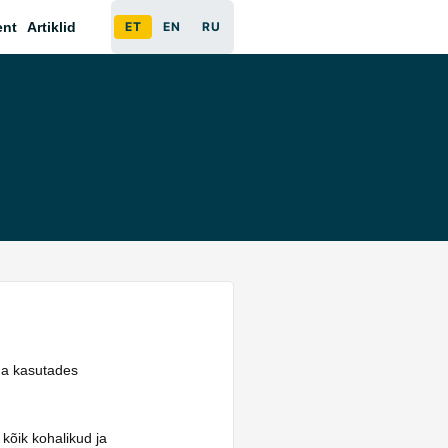
ent
Artiklid
ET
EN
RU
äna kasutades
 kõik kohalikud ja