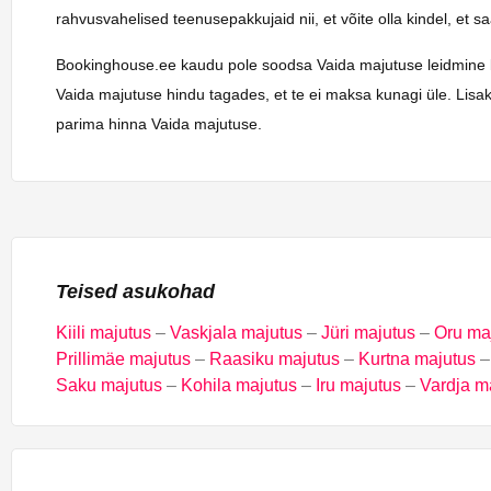
rahvusvahelised teenusepakkujaid nii, et võite olla kindel, et 
Bookinghouse.ee kaudu pole soodsa Vaida majutuse leidmine kunag
Vaida majutuse hindu tagades, et te ei maksa kunagi üle. Lisak
parima hinna Vaida majutuse.
Teised asukohad
Kiili majutus
–
Vaskjala majutus
–
Jüri majutus
–
Oru ma
Prillimäe majutus
–
Raasiku majutus
–
Kurtna majutus
Saku majutus
–
Kohila majutus
–
Iru majutus
–
Vardja m