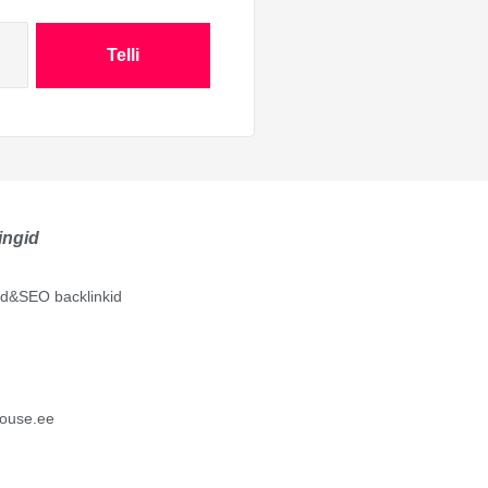
Telli
ingid
lid&SEO backlinkid
ouse.ee