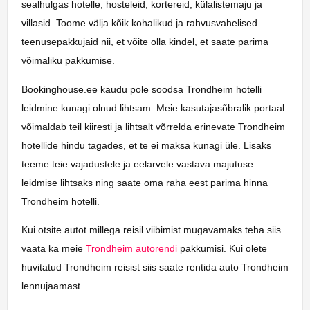
sealhulgas hotelle, hosteleid, kortereid, külalistemaju ja
villasid. Toome välja kõik kohalikud ja rahvusvahelised
teenusepakkujaid nii, et võite olla kindel, et saate parima
võimaliku pakkumise.
Bookinghouse.ee kaudu pole soodsa Trondheim hotelli
leidmine kunagi olnud lihtsam. Meie kasutajasõbralik portaal
võimaldab teil kiiresti ja lihtsalt võrrelda erinevate Trondheim
hotellide hindu tagades, et te ei maksa kunagi üle. Lisaks
teeme teie vajadustele ja eelarvele vastava majutuse
leidmise lihtsaks ning saate oma raha eest parima hinna
Trondheim hotelli.
Kui otsite autot millega reisil viibimist mugavamaks teha siis
vaata ka meie
Trondheim autorendi
pakkumisi. Kui olete
huvitatud Trondheim reisist siis saate rentida auto Trondheim
lennujaamast.