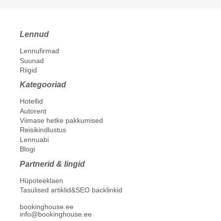
Lennud
Lennufirmad
Suunad
Riigid
Kategooriad
Hotellid
Autorent
Viimase hetke pakkumised
Reisikindlustus
Lennuabi
Blogi
Partnerid & lingid
Hüpoteeklaen
Tasulised artiklid&SEO backlinkid
bookinghouse.ee
info@bookinghouse.ee