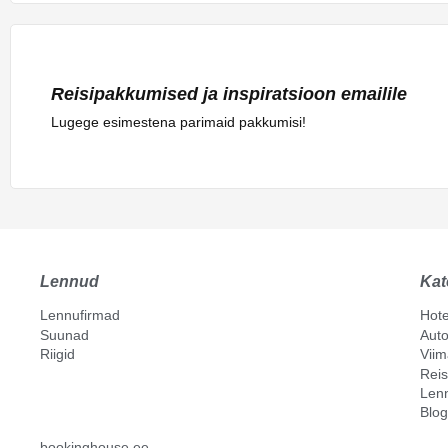
Reisipakkumised ja inspiratsioon emailile
Lugege esimestena parimaid pakkumisi!
Lennud
Kat
Lennufirmad
Hote
Suunad
Auto
Riigid
Vii
Reis
Len
Blog
bookinghouse.ee