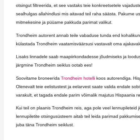
otsingut filtreerida, et see vastaks teie konkreetsetele vajadu
sealhulgas allahindlusi mis aitavad teil raha säästa. Pakume us
mitmekesine ja püüame pakkuda parimat valikut.
Trondheim autorent annab teile vabaduse tunda end kohalikuna 
külastada Trondheim vaatamisväärsusi vastavalt oma ajakavale
Lisaks linnadele saab maapiirkondadesse jõudmiseks ja loodus
järgmine Trondheim seiklus ootab ees!
Soovitame broneerida
Trondheim hotelli
koos autorendiga. Hispa
Olenevalt teie eelistustest ja eelarvest saate valida endale so
varakult, et tagada endale parim võimalik majutus Hispaania rei
Kui teil on plaanis Trondheim reis, aga pole veel lennupiletei
lennupiletite otsingusüsteem aitab teil leida parimad pakkumi
juba täna Trondheim seiklust.