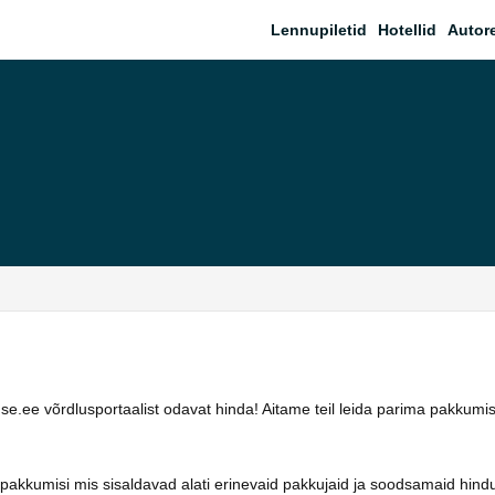
Lennupiletid
Hotellid
Autor
.ee võrdlusportaalist odavat hinda! Aitame teil leida parima pakkumis
pakkumisi mis sisaldavad alati erinevaid pakkujaid ja soodsamaid hind