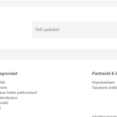
egooriad
Partnerid & l
llid
Hüpoteeklaen
rent
Tasulised artik
mase hetke pakkumised
ikindlustus
nuabi
i
info@bookingh