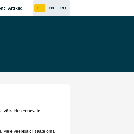
ent
Artiklid
ET
EN
RU
e võrreldes erinevate
u. Meie veebisaidil saate oma