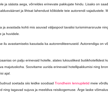
stele ja säästa aega, võrreldes erinevate pakkujate hindu. Lisaks on saa
aldusväärset ja lihtsat lahendust kõikidele teie autorendi vajadustele. M
ja avastada kohti mis asuvad väljaspool tavalisi turismimarsruute nin
 ja huvidele.
e ilu avastamiseks kasutada ka autorenditeenuseid. Autorendiga on võ
anias on palju erinevaid hotelle, alates luksuslikest butiikhotellidest k
biva majutuskoha. Soovitame uurida erinevaid hotellipakkumisi ning bron
si ajal.
d jõudnud soetada siis leidke soodsad
Trondheim lennupiletid
meie võrdlu
sed ning tagavad sujuva ja meeldiva reisikogemuse. Ärge laske võimalus