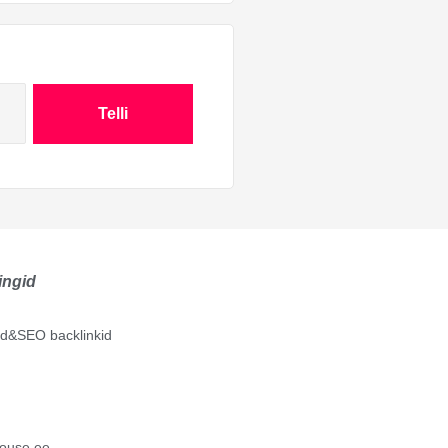
Telli
ingid
lid&SEO backlinkid
ouse.ee