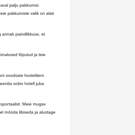
daval palju pakkumisi
eie pakkumiste valik on alati
g annab paindlikkuse, et
imalused lõputud ja teie
uni soodsate hosteliteni.
eerida sobiv hotell juba
sportaalist. Meie mugav
el mööda libiseda ja alustage