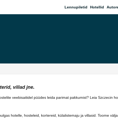
Lennupiletid
Hotellid
Autor
erid, villad jne.
 hostelite veebisaitidel püüdes leida parimat pakkumist? Leia Szczecin h
as hotelle, hosteleid, kortereid, külalistemaju ja villasid. Toome välja