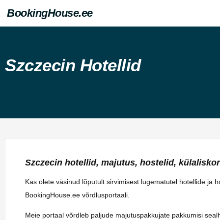
BookingHouse.ee
Szczecin Hotellid
Szczecin hotellid, majutus, hostelid, külaliskort
Kas olete väsinud lõputult sirvimisest lugematutel hotellide ja
BookingHouse.ee võrdlusportaali.
Meie portaal võrdleb paljude majutuspakkujate pakkumisi sealhulg