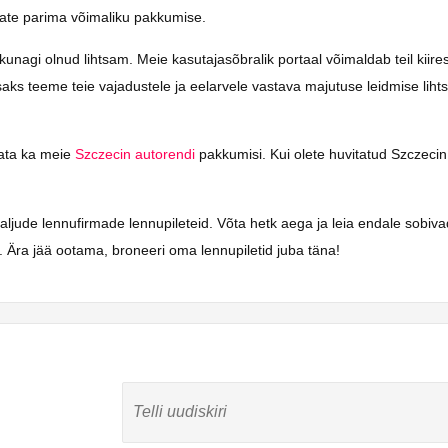
saate parima võimaliku pakkumise.
agi olnud lihtsam. Meie kasutajasõbralik portaal võimaldab teil kiiresti
isaks teeme teie vajadustele ja eelarvele vastava majutuse leidmise lih
vaata ka meie
Szczecin autorendi
pakkumisi. Kui olete huvitatud Szczecin r
aljude lennufirmade lennupileteid. Võta hetk aega ja leia endale sobiv
 Ära jää ootama, broneeri oma lennupiletid juba täna!