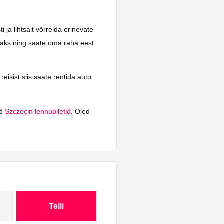
 ja lihtsalt võrrelda erinevate
tsaks ning saate oma raha eest
eisist siis saate rentida auto
ad
Szczecin lennupiletid
. Oled
Telli