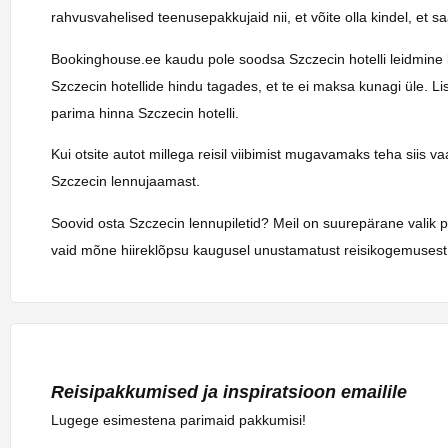
rahvusvahelised teenusepakkujaid nii, et võite olla kindel, et 
Bookinghouse.ee kaudu pole soodsa Szczecin hotelli leidmine kun
Szczecin hotellide hindu tagades, et te ei maksa kunagi üle. L
parima hinna Szczecin hotelli.
Kui otsite autot millega reisil viibimist mugavamaks teha siis 
Szczecin lennujaamast.
Soovid osta Szczecin lennupiletid? Meil on suurepärane valik p
vaid mõne hiireklõpsu kaugusel unustamatust reisikogemusest.
Reisipakkumised ja inspiratsioon emailile
Lugege esimestena parimaid pakkumisi!