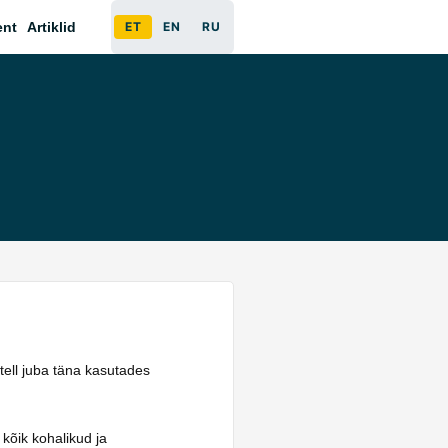
ent
Artiklid
ET
EN
RU
otell juba täna kasutades
 kõik kohalikud ja