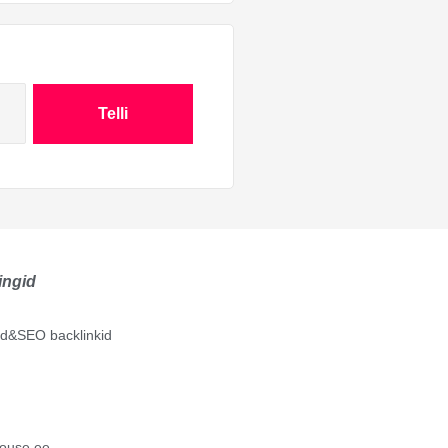
Telli
ingid
lid&SEO backlinkid
ouse.ee