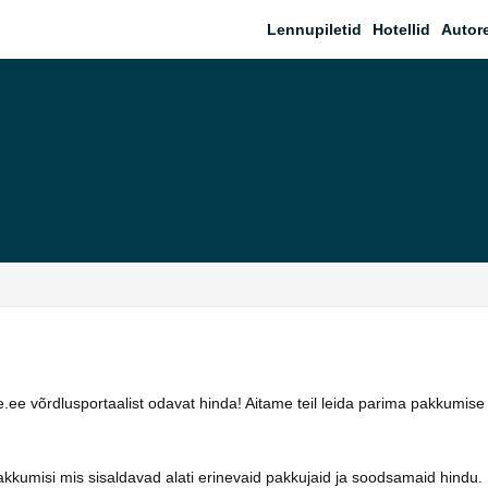
Lennupiletid
Hotellid
Autor
ee võrdlusportaalist odavat hinda! Aitame teil leida parima pakkumise
akkumisi mis sisaldavad alati erinevaid pakkujaid ja soodsamaid hindu.