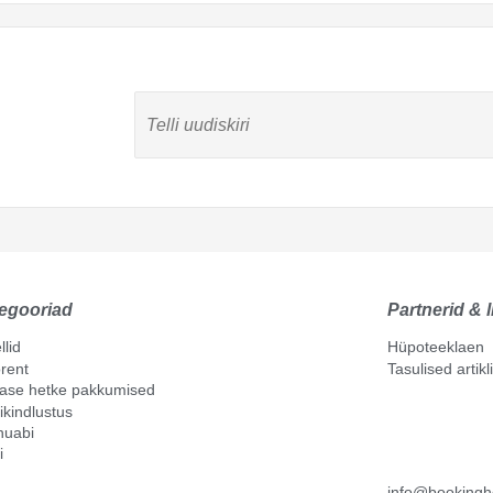
egooriad
Partnerid & l
llid
Hüpoteeklaen
rent
Tasulised artik
mase hetke pakkumised
ikindlustus
nuabi
i
info@bookingh