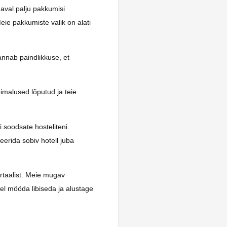
daval palju pakkumisi
eie pakkumiste valik on alati
annab paindlikkuse, et
imalused lõputud ja teie
i soodsate hosteliteni.
eerida sobiv hotell juba
rtaalist. Meie mugav
el mööda libiseda ja alustage