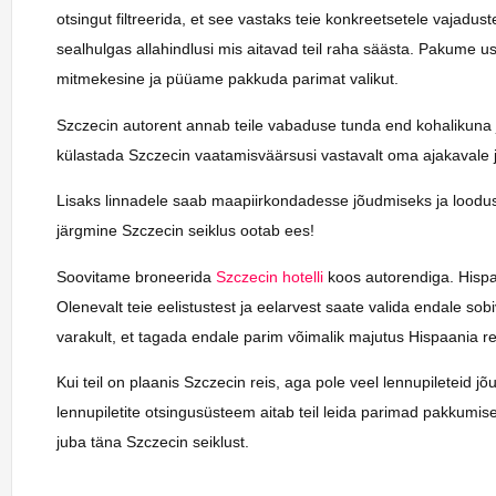
otsingut filtreerida, et see vastaks teie konkreetsetele vajadu
sealhulgas allahindlusi mis aitavad teil raha säästa. Pakume us
mitmekesine ja püüame pakkuda parimat valikut.
Szczecin autorent annab teile vabaduse tunda end kohalikuna j
külastada Szczecin vaatamisväärsusi vastavalt oma ajakavale j
Lisaks linnadele saab maapiirkondadesse jõudmiseks ja loodus
järgmine Szczecin seiklus ootab ees!
Soovitame broneerida
Szczecin hotelli
koos autorendiga. Hispaan
Olenevalt teie eelistustest ja eelarvest saate valida endale so
varakult, et tagada endale parim võimalik majutus Hispaania rei
Kui teil on plaanis Szczecin reis, aga pole veel lennupileteid 
lennupiletite otsingusüsteem aitab teil leida parimad pakkumi
juba täna Szczecin seiklust.