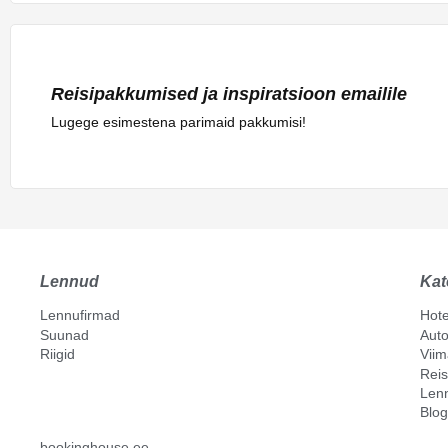
Reisipakkumised ja inspiratsioon emailile
Lugege esimestena parimaid pakkumisi!
Lennud
Kat
Lennufirmad
Hote
Suunad
Auto
Riigid
Vii
Reis
Len
Blog
bookinghouse.ee