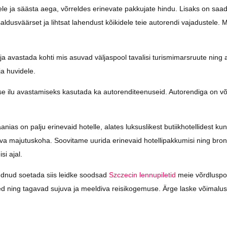
stele ja säästa aega, võrreldes erinevate pakkujate hindu. Lisaks on saa
aldusväärset ja lihtsat lahendust kõikidele teie autorendi vajadustele. M
a avastada kohti mis asuvad väljaspool tavalisi turismimarsruute ning 
a huvidele.
e ilu avastamiseks kasutada ka autorenditeenuseid. Autorendiga on võ
ias on palju erinevaid hotelle, alates luksuslikest butiikhotellidest kun
biva majutuskoha. Soovitame uurida erinevaid hotellipakkumisi ning bron
si ajal.
jõudnud soetada siis leidke soodsad
Szczecin lennupiletid
meie võrdluspo
sed ning tagavad sujuva ja meeldiva reisikogemuse. Ärge laske võimalus