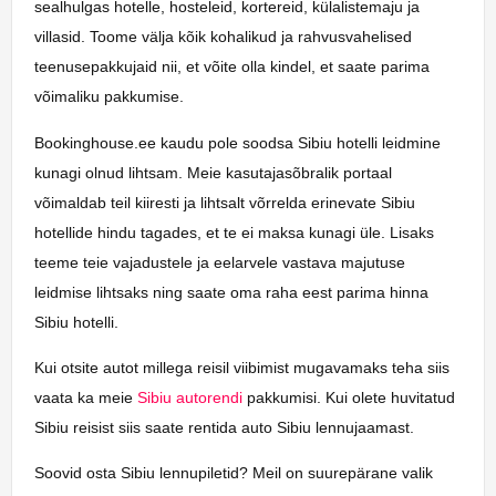
sealhulgas hotelle, hosteleid, kortereid, külalistemaju ja
villasid. Toome välja kõik kohalikud ja rahvusvahelised
teenusepakkujaid nii, et võite olla kindel, et saate parima
võimaliku pakkumise.
Bookinghouse.ee kaudu pole soodsa Sibiu hotelli leidmine
kunagi olnud lihtsam. Meie kasutajasõbralik portaal
võimaldab teil kiiresti ja lihtsalt võrrelda erinevate Sibiu
hotellide hindu tagades, et te ei maksa kunagi üle. Lisaks
teeme teie vajadustele ja eelarvele vastava majutuse
leidmise lihtsaks ning saate oma raha eest parima hinna
Sibiu hotelli.
Kui otsite autot millega reisil viibimist mugavamaks teha siis
vaata ka meie
Sibiu autorendi
pakkumisi. Kui olete huvitatud
Sibiu reisist siis saate rentida auto Sibiu lennujaamast.
Soovid osta Sibiu lennupiletid? Meil on suurepärane valik