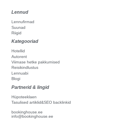
Lennud
Lennufirmad
Suunad
Riigid
Kategooriad
Hotellid
Autorent
Viimase hetke pakkumised
Reisikindlustus
Lennuabi
Blogi
Partnerid & lingid
Hüpoteeklaen
Tasulised artiklid&SEO backlinkid
bookinghouse.ee
info@bookinghouse.ee