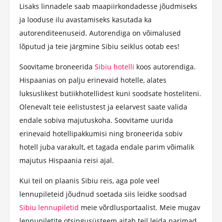
Lisaks linnadele saab maapiirkondadesse jõudmiseks
ja looduse ilu avastamiseks kasutada ka
autorenditeenuseid. Autorendiga on võimalused
lõputud ja teie järgmine Sibiu seiklus ootab ees!
Soovitame broneerida
Sibiu hotelli
koos autorendiga.
Hispaanias on palju erinevaid hotelle, alates
luksuslikest butiikhotellidest kuni soodsate hosteliteni.
Olenevalt teie eelistustest ja eelarvest saate valida
endale sobiva majutuskoha. Soovitame uurida
erinevaid hotellipakkumisi ning broneerida sobiv
hotell juba varakult, et tagada endale parim võimalik
majutus Hispaania reisi ajal.
Kui teil on plaanis Sibiu reis, aga pole veel
lennupileteid jõudnud soetada siis leidke soodsad
Sibiu lennupiletid
meie võrdlusportaalist. Meie mugav
lennupiletite otsingusüsteem aitab teil leida parimad