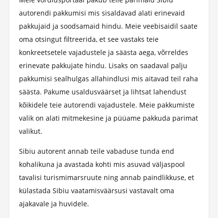
autorendi pakkumisi mis sisaldavad alati erinevaid
pakkujaid ja soodsamaid hindu. Meie veebisaidil saate
oma otsingut filtreerida, et see vastaks teie
konkreetsetele vajadustele ja säästa aega, võrreldes
erinevate pakkujate hindu. Lisaks on saadaval palju
pakkumisi sealhulgas allahindlusi mis aitavad teil raha
säästa. Pakume usaldusväärset ja lihtsat lahendust
kõikidele teie autorendi vajadustele. Meie pakkumiste
valik on alati mitmekesine ja püüame pakkuda parimat
valikut.
Sibiu autorent annab teile vabaduse tunda end
kohalikuna ja avastada kohti mis asuvad väljaspool
tavalisi turismimarsruute ning annab paindlikkuse, et
külastada Sibiu vaatamisväärsusi vastavalt oma
ajakavale ja huvidele.