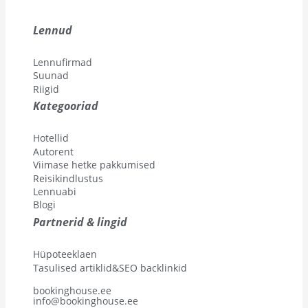
Lennud
Lennufirmad
Suunad
Riigid
Kategooriad
Hotellid
Autorent
Viimase hetke pakkumised
Reisikindlustus
Lennuabi
Blogi
Partnerid & lingid
Hüpoteeklaen
Tasulised artiklid&SEO backlinkid
bookinghouse.ee
info@bookinghouse.ee