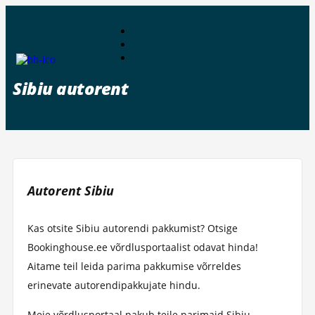
Sibiu autorent
Autorent Sibiu
Kas otsite Sibiu autorendi pakkumist? Otsige
Bookinghouse.ee võrdlusportaalist odavat hinda!
Aitame teil leida parima pakkumise võrreldes
erinevate autorendipakkujate hindu.
Meie võrdlusportaal pakub teile parimaid Sibiu