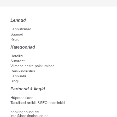
Lennud
Lennufirmad
Suunad
Riigid
Kategooriad
Hotellid
Autorent
Viimase hetke pakkumised
Reisikindlustus
Lennuabi
Blogi
Partnerid & lingid
Hüpoteeklaen
Tasulised artiklid&SEO backlinkid
bookinghouse.ee
info@bookinghouse.ee