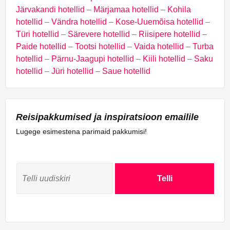
Järvakandi hotellid
–
Märjamaa hotellid
–
Kohila
hotellid
–
Vändra hotellid
–
Kose-Uuemõisa hotellid
–
Türi hotellid
–
Särevere hotellid
–
Riisipere hotellid
–
Paide hotellid
–
Tootsi hotellid
–
Vaida hotellid
–
Turba
hotellid
–
Pärnu-Jaagupi hotellid
–
Kiili hotellid
–
Saku
hotellid
–
Jüri hotellid
–
Saue hotellid
Reisipakkumised ja inspiratsioon emailile
Lugege esimestena parimaid pakkumisi!
Telli