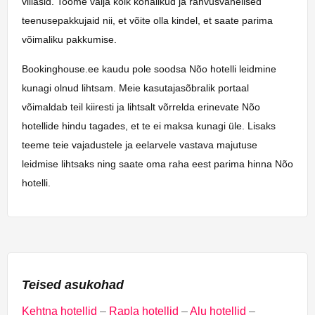
villasid. Toome välja kõik kohalikud ja rahvusvahelised
teenusepakkujaid nii, et võite olla kindel, et saate parima
võimaliku pakkumise.
Bookinghouse.ee kaudu pole soodsa Nõo hotelli leidmine
kunagi olnud lihtsam. Meie kasutajasõbralik portaal
võimaldab teil kiiresti ja lihtsalt võrrelda erinevate Nõo
hotellide hindu tagades, et te ei maksa kunagi üle. Lisaks
teeme teie vajadustele ja eelarvele vastava majutuse
leidmise lihtsaks ning saate oma raha eest parima hinna Nõo
hotelli.
Teised asukohad
Kehtna hotellid
–
Rapla hotellid
–
Alu hotellid
–