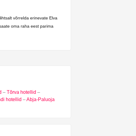
ihtsalt võrrelda erinevate Elva
g saate oma raha eest parima
d
–
Tõrva hotellid
–
di hotellid
–
Abja-Paluoja