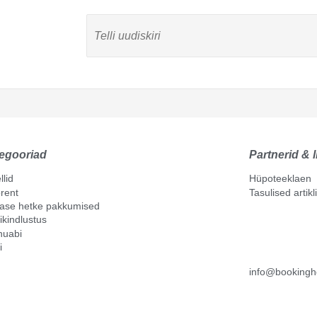
egooriad
Partnerid & l
llid
Hüpoteeklaen
rent
Tasulised artik
mase hetke pakkumised
ikindlustus
nuabi
i
info@bookingh