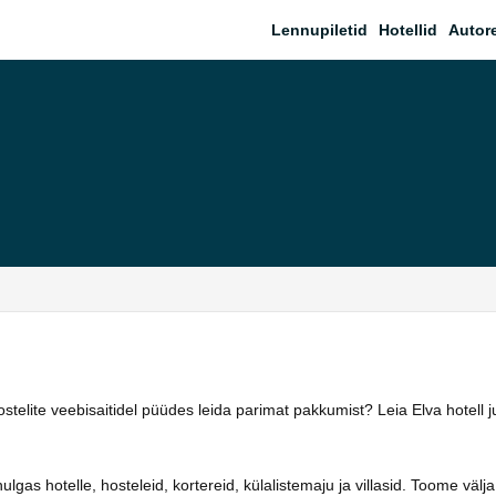
Lennupiletid
Hotellid
Autor
hostelite veebisaitidel püüdes leida parimat pakkumist? Leia Elva hotell
as hotelle, hosteleid, kortereid, külalistemaju ja villasid. Toome välja