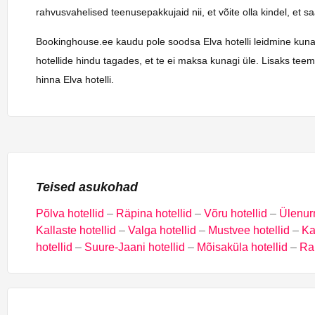
rahvusvahelised teenusepakkujaid nii, et võite olla kindel, et 
Bookinghouse.ee kaudu pole soodsa Elva hotelli leidmine kunagi o
hotellide hindu tagades, et te ei maksa kunagi üle. Lisaks tee
hinna Elva hotelli.
Teised asukohad
Põlva hotellid
–
Räpina hotellid
–
Võru hotellid
–
Ülenur
Kallaste hotellid
–
Valga hotellid
–
Mustvee hotellid
–
Ka
hotellid
–
Suure-Jaani hotellid
–
Mõisaküla hotellid
–
Rak