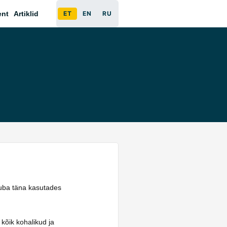
ent
Artiklid
ET
EN
RU
 juba täna kasutades
 kõik kohalikud ja