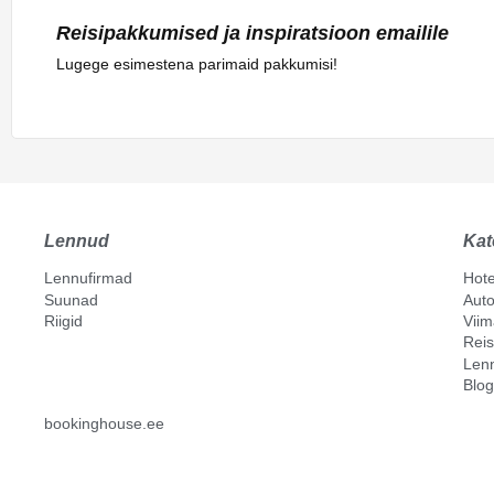
Reisipakkumised ja inspiratsioon emailile
Lugege esimestena parimaid pakkumisi!
Lennud
Kat
Lennufirmad
Hote
Suunad
Auto
Riigid
Vii
Reis
Len
Blog
bookinghouse.ee