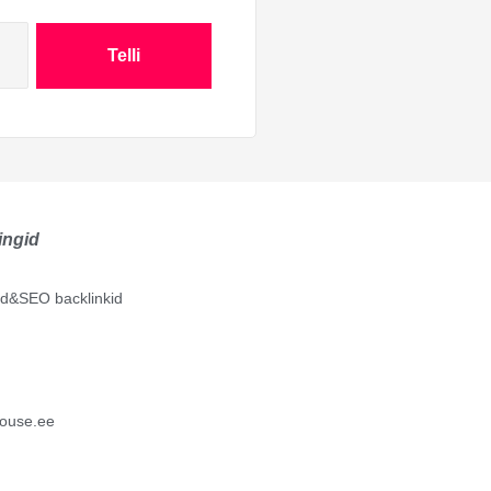
Telli
ingid
lid&SEO backlinkid
ouse.ee