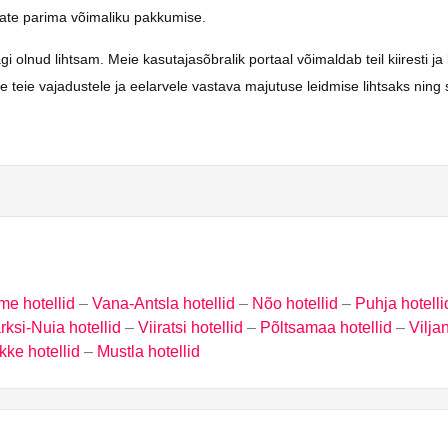
saate parima võimaliku pakkumise.
lnud lihtsam. Meie kasutajasõbralik portaal võimaldab teil kiiresti ja l
me teie vajadustele ja eelarvele vastava majutuse leidmise lihtsaks nin
me hotellid
–
Vana-Antsla hotellid
–
Nõo hotellid
–
Puhja hotelli
rksi-Nuia hotellid
–
Viiratsi hotellid
–
Põltsamaa hotellid
–
Viljan
ke hotellid
–
Mustla hotellid