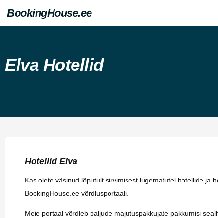
BookingHouse.ee
Elva Hotellid
Hotellid Elva
Kas olete väsinud lõputult sirvimisest lugematutel hotellide ja 
BookingHouse.ee võrdlusportaali.
Meie portaal võrdleb paljude majutuspakkujate pakkumisi sealhulg