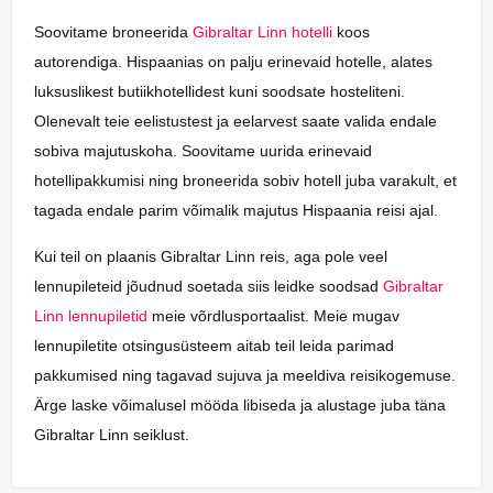
Soovitame broneerida
Gibraltar Linn hotelli
koos
autorendiga. Hispaanias on palju erinevaid hotelle, alates
luksuslikest butiikhotellidest kuni soodsate hosteliteni.
Olenevalt teie eelistustest ja eelarvest saate valida endale
sobiva majutuskoha. Soovitame uurida erinevaid
hotellipakkumisi ning broneerida sobiv hotell juba varakult, et
tagada endale parim võimalik majutus Hispaania reisi ajal.
Kui teil on plaanis Gibraltar Linn reis, aga pole veel
lennupileteid jõudnud soetada siis leidke soodsad
Gibraltar
Linn lennupiletid
meie võrdlusportaalist. Meie mugav
lennupiletite otsingusüsteem aitab teil leida parimad
pakkumised ning tagavad sujuva ja meeldiva reisikogemuse.
Ärge laske võimalusel mööda libiseda ja alustage juba täna
Gibraltar Linn seiklust.