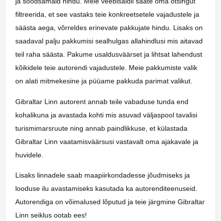
ja soodsamaid hindu. Meie veebisaidil saate oma otsingut
filtreerida, et see vastaks teie konkreetsetele vajadustele ja
säästa aega, võrreldes erinevate pakkujate hindu. Lisaks on
saadaval palju pakkumisi sealhulgas allahindlusi mis aitavad
teil raha säästa. Pakume usaldusväärset ja lihtsat lahendust
kõikidele teie autorendi vajadustele. Meie pakkumiste valik
on alati mitmekesine ja püüame pakkuda parimat valikut.
Gibraltar Linn autorent annab teile vabaduse tunda end
kohalikuna ja avastada kohti mis asuvad väljaspool tavalisi
turismimarsruute ning annab paindlikkuse, et külastada
Gibraltar Linn vaatamisväärsusi vastavalt oma ajakavale ja
huvidele.
Lisaks linnadele saab maapiirkondadesse jõudmiseks ja
looduse ilu avastamiseks kasutada ka autorenditeenuseid.
Autorendiga on võimalused lõputud ja teie järgmine Gibraltar
Linn seiklus ootab ees!