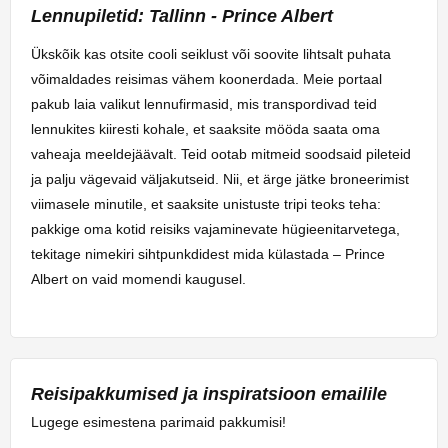
Lennupiletid: Tallinn - Prince Albert
Ükskõik kas otsite cooli seiklust või soovite lihtsalt puhata
võimaldades reisimas vähem koonerdada. Meie portaal
pakub laia valikut lennufirmasid, mis transpordivad teid
lennukites kiiresti kohale, et saaksite mööda saata oma
vaheaja meeldejäävalt. Teid ootab mitmeid soodsaid pileteid
ja palju vägevaid väljakutseid. Nii, et ärge jätke broneerimist
viimasele minutile, et saaksite unistuste tripi teoks teha:
pakkige oma kotid reisiks vajaminevate hügieenitarvetega,
tekitage nimekiri sihtpunkdidest mida külastada – Prince
Albert on vaid momendi kaugusel.
Reisipakkumised ja inspiratsioon emailile
Lugege esimestena parimaid pakkumisi!