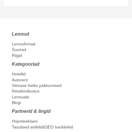
Lennud
Lennufirmad
Suunad
Riigid
Kategooriad
Hotellid
Autorent
Viimase hetke pakkumised
Reisikindlustus
Lennuabi
Blogi
Partnerid & lingid
Hüpoteeklaen
Tasulised artiklid&SEO backlinkid