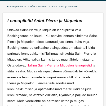
Bookinghouse.ee
»
Põhja-Ameerika
»
Saint-Pierre ja Miquelon
Lennupiletid Saint-Pierre ja Miquelon
Odavad Saint-Pierre ja Miquelon lennupiletid vaid
Bookinghouse.ee kaudu! Kui soovite lennata sihtkohta Saint-
Pierre ja Miquelon, olete sattunud just sinna, kuhu vaja.
Bookinghouse.ee unikaalne otsingusüsteem aitab teil leida
parimaid lennupakkumisi Tallinnast sihtkohta Saint-Pierre ja
Miquelon. Võite valida ka mis tahes muu lähtelennujaama.
Osta odavad
Tallinn Saint-Pierre ja Miquelon lennupiletid
ja
säästa raha. Mugav otsingusüsteem võimaldab teil võrrelda
erinevate lennufirmade lennupakkumisi sihtkohta Saint-
Pierre ja Miquelon. Leiame teile soodsaimad
lennupakkumised ja optimaalseimad marsruudid paljude
lennufirmade, nt WizzAir, AirBaltic, Ryanair ja paljude muude
seast. Meie veebilehte on äärmiselt lihtne ja mugav