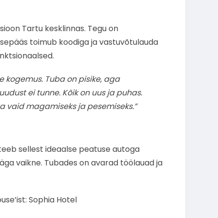
sioon Tartu kesklinnas. Tegu on
ssepääs toimub koodiga ja vastuvõtulauda
unktsionaalsed.
e kogemus. Tuba on pisike, aga
puudust ei tunne. Kõik on uus ja puhas.
hta vaid magamiseks ja pesemiseks.”
teeb sellest ideaalse peatuse autoga
 väga vaikne. Tubades on avarad töölauad ja
use’ist: Sophia Hotel