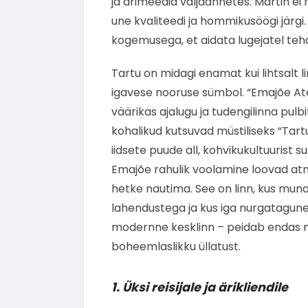
ja ärimeedia väljaannetes. Martin ei 
une kvaliteedi ja hommikusöögi järgi.
kogemusega, et aidata lugejatel teha 
Tartu on midagi enamat kui lihtsalt l
igavese nooruse sümbol. “Emajõe Ate
väärikas ajalugu ja tudengilinna pulb
kohalikud kutsuvad müstiliseks “Ta
iidsete puude all, kohvikukultuurist s
Emajõe rahulik voolamine loovad at
hetke nautima. See on linn, kus mun
lahendustega ja kus iga nurgatagune 
modernne kesklinn – peidab endas mõ
boheemlaslikku üllatust.
1. Üksi reisijale ja ärikliendile