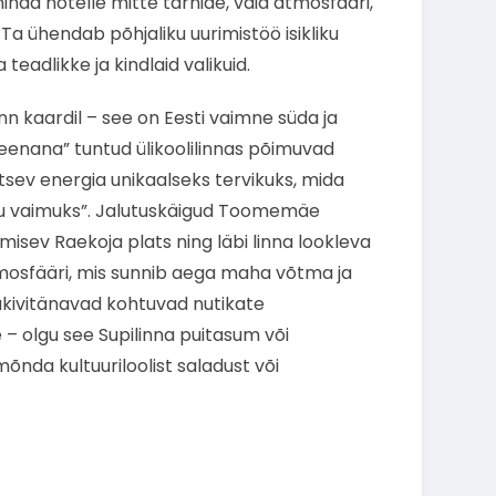
hinda hotelle mitte tärnide, vaid atmosfääri,
 Ta ühendab põhjaliku uurimistöö isikliku
teadlikke ja kindlaid valikuid.
inn kaardil – see on Eesti vaimne süda ja
enana” tuntud ülikoolilinnas põimuvad
itsev energia unikaalseks tervikuks, mida
rtu vaimuks”. Jalutuskäigud Toomemäe
umisev Raekoja plats ning läbi linna lookleva
mosfääri, mis sunnib aega maha võtma ja
akivitänavad kohtuvad nutikate
– olgu see Supilinna puitasum või
nda kultuuriloolist saladust või