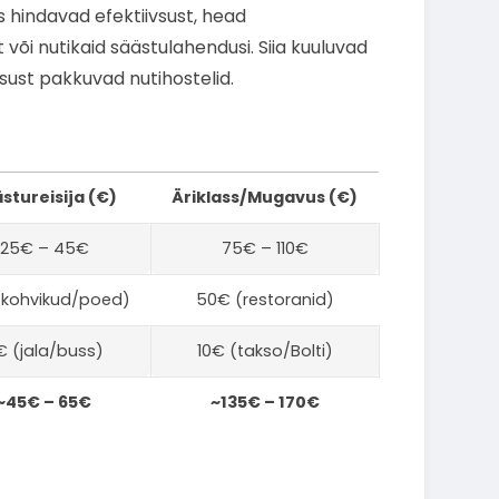
 hindavad efektiivsust, head
või nutikaid säästulahendusi. Siia kuuluvad
tsust pakkuvad nutihostelid.
stureisija (€)
Äriklass/Mugavus (€)
25€ – 45€
75€ – 110€
(kohvikud/poed)
50€ (restoranid)
€ (jala/buss)
10€ (takso/Bolti)
~45€ – 65€
~135€ – 170€