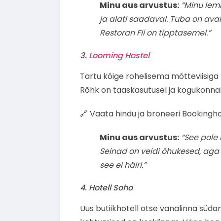
Minu aus arvustus:
“Minu lemm
ja alati saadaval. Tuba on avar
Restoran Fii on tipptasemel.”
3.
Looming Hostel
Tartu kõige rohelisema mõtteviisiga
Rõhk on taaskasutusel ja kogukonnal
🔗 Vaata hindu ja broneeri Bookingho
Minu aus arvustus:
“See pole k
Seinad on veidi õhukesed, aga a
see ei häiri.”
4. Hotell Soho
Uus butiikhotell otse vanalinna südame