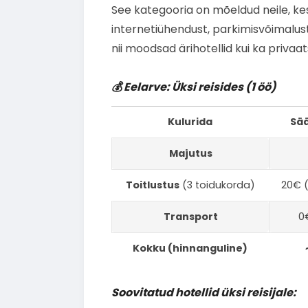
See kategooria on mõeldud neile, kes
internetiühendust, parkimisvõimalust 
nii moodsad ärihotellid kui ka privaa
💰 Eelarve: Üksi reisides (1 öö)
Kulurida
Sää
Majutus
Toitlustus
(3 toidukorda)
20€ 
Transport
0
Kokku (hinnanguline)
Soovitatud hotellid üksi reisijale: