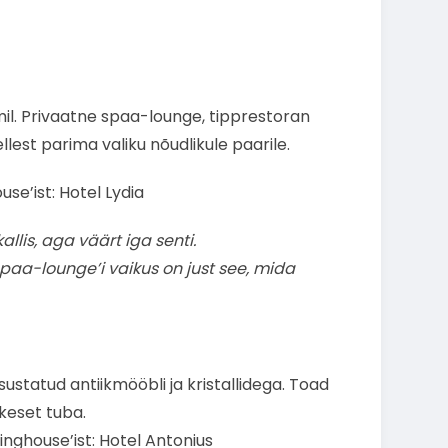
l. Privaatne spaa-lounge, tipprestoran
lest parima valiku nõudlikule paarile.
se’ist: Hotel Lydia
allis, aga väärt iga senti.
aa-lounge’i vaikus on just see, mida
sustatud antiikmööbli ja kristallidega. Toad
 keset tuba.
inghouse’ist: Hotel Antonius