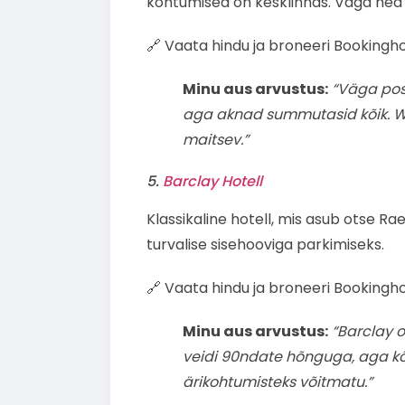
kohtumised on kesklinnas. Väga hea h
🔗 Vaata hindu ja broneeri Bookingho
Minu aus arvustus:
“Väga posi
aga aknad summutasid kõik. Wif
maitsev.”
5.
Barclay Hotell
Klassikaline hotell, mis asub otse Raek
turvalise sisehooviga parkimiseks.
🔗 Vaata hindu ja broneeri Bookingho
Minu aus arvustus:
“Barclay o
veidi 90ndate hõnguga, aga kõi
ärikohtumisteks võitmatu.”