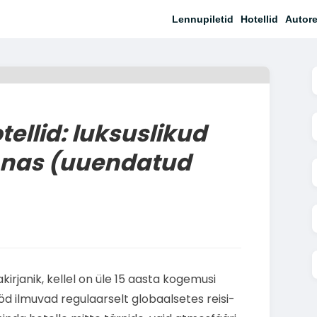
Lennupiletid
Hotellid
Autore
ellid: luksuslikud
nnas (uuendatud
akirjanik, kellel on üle 15 aasta kogemusi
ööd ilmuvad regulaarselt globaalsetes reisi-