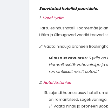
Soovitatud hotellid paaridele:
1.
Hotel Lydia
Tartu esindushotell Toomemäe jalami
Hõlm ja ülimugavad voodid teevad sel
🔗 Vaata hindu ja broneeri Bookinghou
Minu aus arvustus:
“Lydia on k
Hommikusöök vahuveiniga ja sp
romantiliselt reisilt ootad.”
2.
Hotel Antonius
sajandi hoones asuv hotell on si
on romantilised, sageli vanniga
🔗 Vaata hindu ja broneeri Book