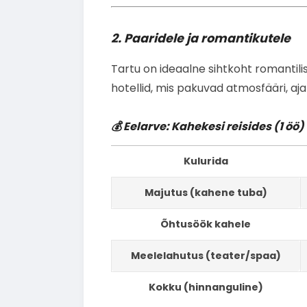
2. Paaridele ja romantikutele
Tartu on ideaalne sihtkoht romantili
hotellid, mis pakuvad atmosfääri, aj
💰 Eelarve: Kahekesi reisides (1 öö)
Kulurida
Majutus (kahene tuba)
Õhtusöök kahele
Meelelahutus (teater/spaa)
Kokku (hinnanguline)