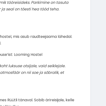
ik tööreisideks. Parkimine on tasuta
 ja seal on tõesti hea tööd teha.
 hostel, mis asub raudteejaama lähedal.
.
use’ist: Looming Hostel
oht luksuse otsijale, vaid seiklejale.
tmosfäär on nii soe ja sõbralik, et
s Rüütli tänaval. Sobib ärireisijale, kelle