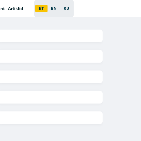
ET
EN
RU
nt
Artiklid