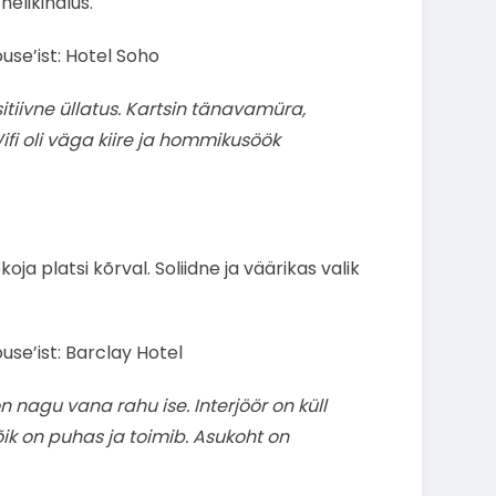
elikindlus.
use’ist: Hotel Soho
tiivne üllatus. Kartsin tänavamüra,
i oli väga kiire ja hommikusöök
oja platsi kõrval. Soliidne ja väärikas valik
use’ist: Barclay Hotel
n nagu vana rahu ise. Interjöör on küll
k on puhas ja toimib. Asukoht on