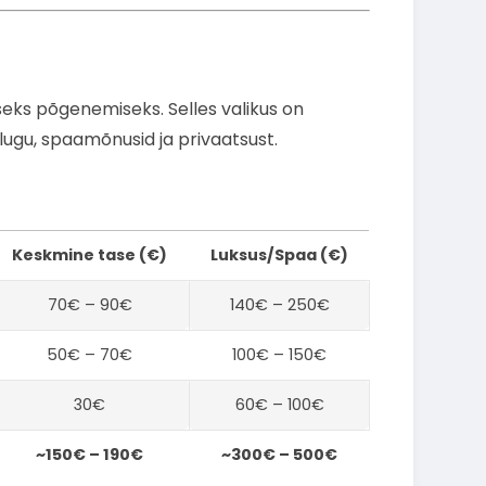
seks põgenemiseks. Selles valikus on
alugu, spaamõnusid ja privaatsust.
Keskmine tase (€)
Luksus/Spaa (€)
70€ – 90€
140€ – 250€
50€ – 70€
100€ – 150€
30€
60€ – 100€
~150€ – 190€
~300€ – 500€