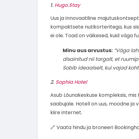
1.
Hugo.Stay
Uus ja innovaatiline majutuskontsept
kompaktsete nutikorteritega, kus si
ei ole. Toad on väikesed, kuid väga f
Minu aus arvustus:
“Väga lah
disainitud nii targalt, et ruumi
Sobib ideaalselt, kui vajad ko
2.
Sophia Hotel
Asub Lõunakeskuse kompleksis, mis 
saabujale. Hotell on uus, moodne ja
kiire internet.
🔗 Vaata hindu ja broneeri Bookingho