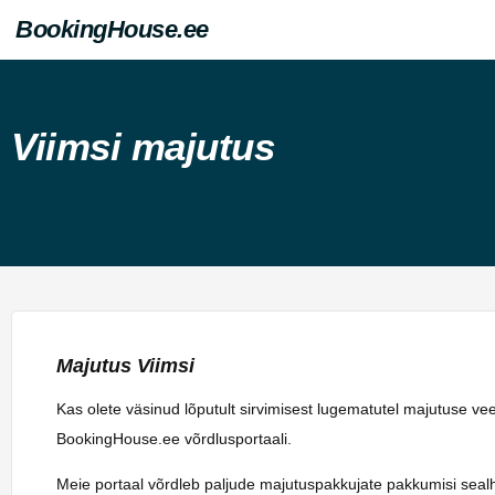
BookingHouse.ee
Viimsi majutus
Majutus Viimsi
Kas olete väsinud lõputult sirvimisest lugematutel majutuse ve
BookingHouse.ee võrdlusportaali.
Meie portaal võrdleb paljude majutuspakkujate pakkumisi sealhulg