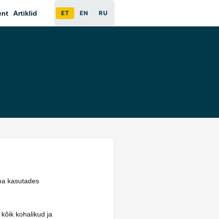
ent
Artiklid
ET
EN
RU
äna kasutades
 kõik kohalikud ja