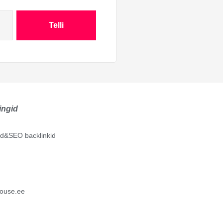
Telli
ingid
lid&SEO backlinkid
ouse.ee