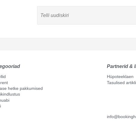
egooriad
Partnerid & l
llid
Hüpoteeklaen
rent
Tasulised artik
mase hetke pakkumised
ikindlustus
nuabi
i
info@bookingh