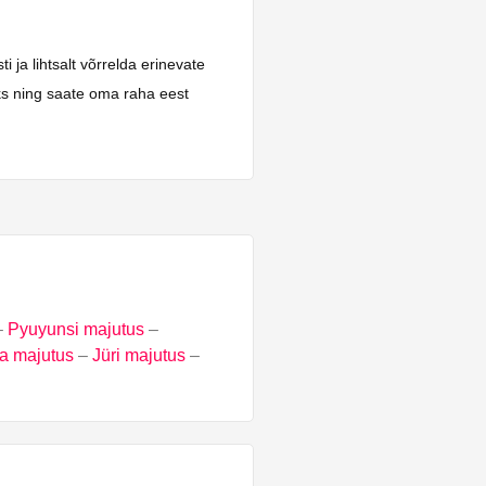
 ja lihtsalt võrrelda erinevate
aks ning saate oma raha eest
–
Pyuyunsi majutus
–
a majutus
–
Jüri majutus
–