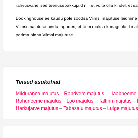
rahvusvahelised teenusepakkujaid nii, et võite olla kindel, et 
Bookinghouse.ee kaudu pole soodsa Viimsi majutuse leidmine kuna
Viimsi majutuse hindu tagades, et te ei maksa kunagi üle. Lisa
parima hinna Viimsi majutuse.
Teised asukohad
Miiduranna majutus
–
Randvere majutus
–
Haabneeme 
Rohuneeme majutus
–
Loo majutus
–
Tallinn majutus
–
Harkujärve majutus
–
Tabasalu majutus
–
Luige majutus