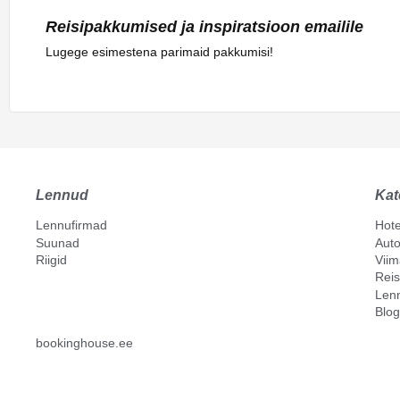
Reisipakkumised ja inspiratsioon emailile
Lugege esimestena parimaid pakkumisi!
Lennud
Kat
Lennufirmad
Hote
Suunad
Auto
Riigid
Vii
Reis
Len
Blog
bookinghouse.ee