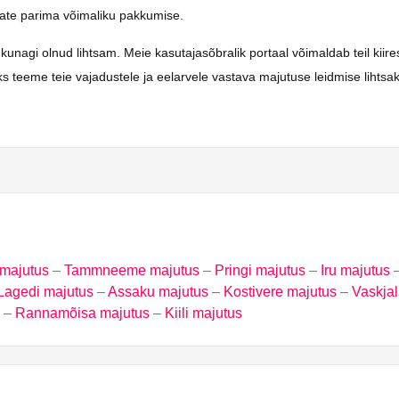
saate parima võimaliku pakkumise.
gi olnud lihtsam. Meie kasutajasõbralik portaal võimaldab teil kiiresti
ks teeme teie vajadustele ja eelarvele vastava majutuse leidmise lihts
majutus
–
Tammneeme majutus
–
Pringi majutus
–
Iru majutus
Lagedi majutus
–
Assaku majutus
–
Kostivere majutus
–
Vaskjal
–
Rannamõisa majutus
–
Kiili majutus