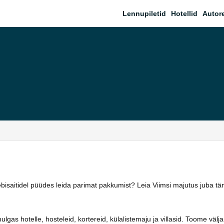
Lennupiletid
Hotellid
Autor
ebisaitidel püüdes leida parimat pakkumist? Leia Viimsi majutus juba t
as hotelle, hosteleid, kortereid, külalistemaju ja villasid. Toome välja