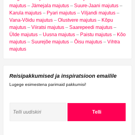
majutus
–
Jämejala majutus
–
Suure-Jaani majutus
–
Karula majutus
–
Pyari majutus
–
Viljandi majutus
–
Vana-Võidu majutus
–
Olustvere majutus
–
Kõpu
majutus
–
Viiratsi majutus
–
Saarepeedi majutus
–
Ülde majutus
–
Uusna majutus
–
Paistu majutus
–
Kõo
majutus
–
Suurejõe majutus
–
Õisu majutus
–
Vihtra
majutus
Reisipakkumised ja inspiratsioon emailile
Lugege esimestena parimaid pakkumisi!
Telli