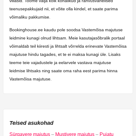
villasid. Toome välja kõik kohalikud ja rahvusvahelised
teenusepakkujaid nii, et võite olla kindel, et saate parima
võimaliku pakkumise.
Bookinghouse.ee kaudu pole soodsa Vastemõisa majutuse
leidmine kunagi olnud lihtsam. Meie kasutajasõbralik portaal
võimaldab teil kiiresti ja lihtsalt võrrelda erinevate Vastemõisa
majutuse hindu tagades, et te ei maksa kunagi üle. Lisaks
teeme teie vajadustele ja eelarvele vastava majutuse
leidmise lihtsaks ning saate oma raha eest parima hinna
Vastemõisa majutuse.
Teised asukohad
Sürgavere majutus
–
Mustivere majutus
–
Puiatu