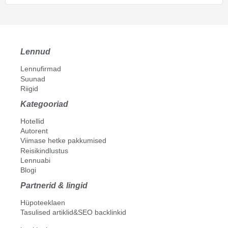
Lennud
Lennufirmad
Suunad
Riigid
Kategooriad
Hotellid
Autorent
Viimase hetke pakkumised
Reisikindlustus
Lennuabi
Blogi
Partnerid & lingid
Hüpoteeklaen
Tasulised artiklid&SEO backlinkid