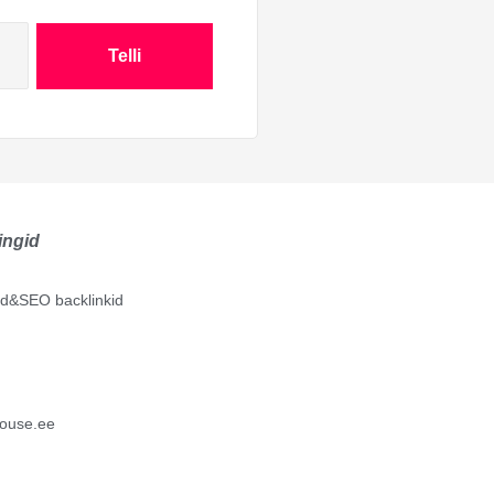
Telli
ingid
lid&SEO backlinkid
ouse.ee