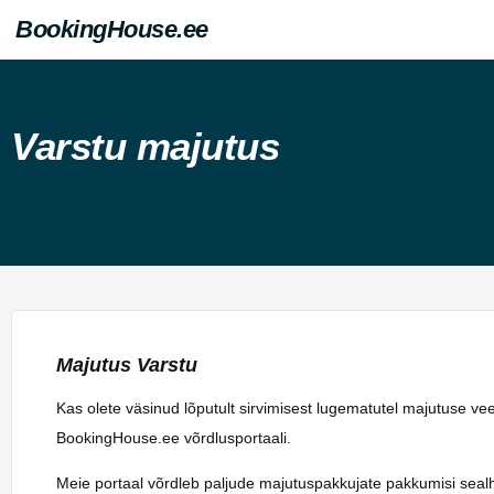
BookingHouse.ee
Varstu majutus
Majutus Varstu
Kas olete väsinud lõputult sirvimisest lugematutel majutuse ve
BookingHouse.ee võrdlusportaali.
Meie portaal võrdleb paljude majutuspakkujate pakkumisi sealhulg