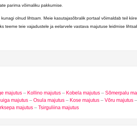
saate parima võimaliku pakkumise.
gi olnud lihtsam. Meie kasutajasõbralik portaal võimaldab teil kiiresti
ks teeme teie vajadustele ja eelarvele vastava majutuse leidmise lihts
e majutus
–
Kollino majutus
–
Kobela majutus
–
Sõmerpalu ma
uiga majutus
–
Osula majutus
–
Kose majutus
–
Võru majutus
rksepa majutus
–
Tsirguliina majutus