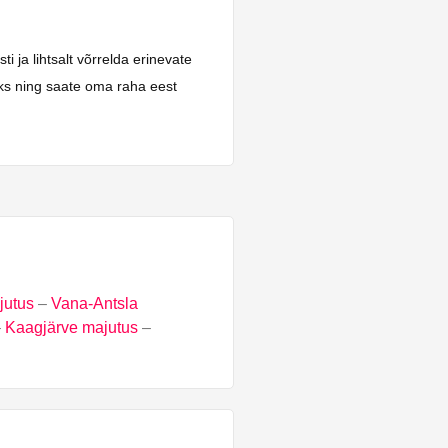
 ja lihtsalt võrrelda erinevate
aks ning saate oma raha eest
jutus
–
Vana-Antsla
–
Kaagjärve majutus
–