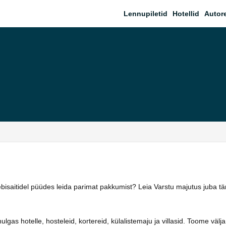
Lennupiletid
Hotellid
Autor
ebisaitidel püüdes leida parimat pakkumist? Leia Varstu majutus juba t
as hotelle, hosteleid, kortereid, külalistemaju ja villasid. Toome välja