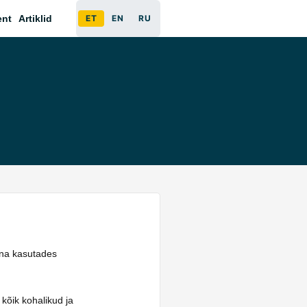
ent
Artiklid
ET
EN
RU
äna kasutades
 kõik kohalikud ja