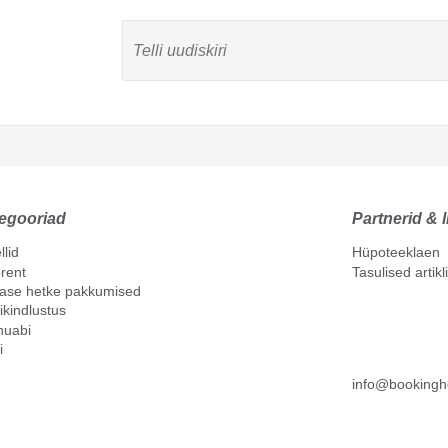
egooriad
Partnerid & l
llid
Hüpoteeklaen
rent
Tasulised artik
mase hetke pakkumised
ikindlustus
nuabi
i
info@bookingh