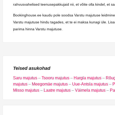
rahvusvahelised teenusepakkujaid nii, et võite olla kindel, et 
Bookinghouse.ee kaudu pole soodsa Varstu majutuse leidmine kuna
Varstu majutuse hindu tagades, et te ei maksa kunagi üle. Lisa
parima hinna Varstu majutuse.
Teised asukohad
Saru majutus
–
Tsooru majutus
–
Hargla majutus
–
Rõug
majutus
–
Meegomäe majutus
–
Uue-Antsla majutus
–
P
Misso majutus
–
Laatre majutus
–
Väimela majutus
–
Pa