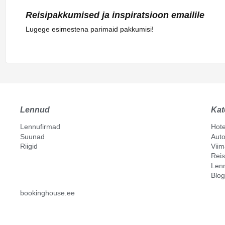
Reisipakkumised ja inspiratsioon emailile
Lugege esimestena parimaid pakkumisi!
Lennud
Kat
Lennufirmad
Hote
Suunad
Auto
Riigid
Vii
Reis
Len
Blog
bookinghouse.ee