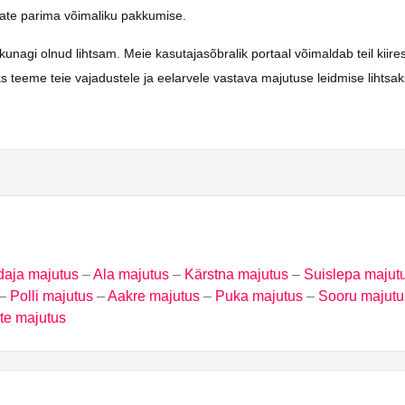
saate parima võimaliku pakkumise.
i olnud lihtsam. Meie kasutajasõbralik portaal võimaldab teil kiiresti 
s teeme teie vajadustele ja eelarvele vastava majutuse leidmise lihtsa
daja majutus
–
Ala majutus
–
Kärstna majutus
–
Suislepa majut
–
Polli majutus
–
Aakre majutus
–
Puka majutus
–
Sooru majutu
te majutus