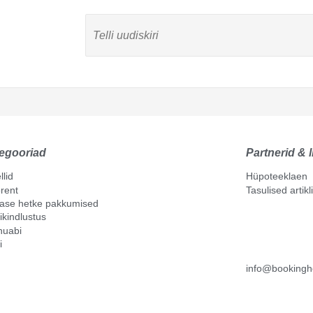
egooriad
Partnerid & l
llid
Hüpoteeklaen
rent
Tasulised artik
mase hetke pakkumised
ikindlustus
nuabi
i
info@bookingh