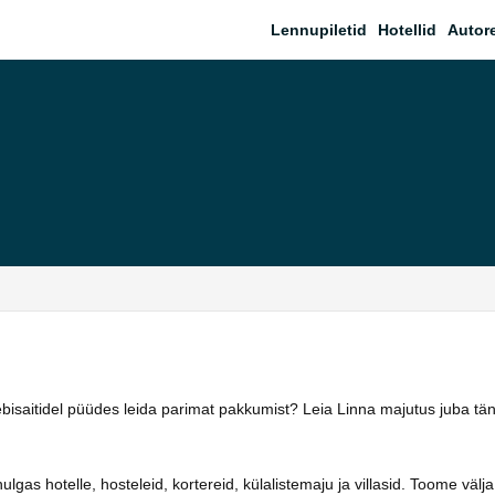
Lennupiletid
Hotellid
Autor
eebisaitidel püüdes leida parimat pakkumist? Leia Linna majutus juba t
as hotelle, hosteleid, kortereid, külalistemaju ja villasid. Toome välja