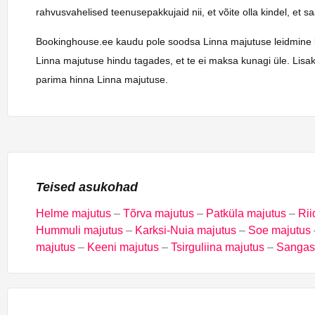
rahvusvahelised teenusepakkujaid nii, et võite olla kindel, et 
Bookinghouse.ee kaudu pole soodsa Linna majutuse leidmine kunag
Linna majutuse hindu tagades, et te ei maksa kunagi üle. Lisak
parima hinna Linna majutuse.
Teised asukohad
Helme majutus
–
Tõrva majutus
–
Patküla majutus
–
Rii
Hummuli majutus
–
Karksi-Nuia majutus
–
Soe majutus
majutus
–
Keeni majutus
–
Tsirguliina majutus
–
Sangas