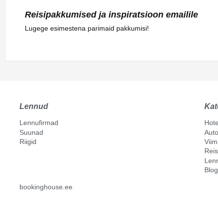
Reisipakkumised ja inspiratsioon emailile
Lugege esimestena parimaid pakkumisi!
Lennud
Kat
Lennufirmad
Hote
Suunad
Auto
Riigid
Vii
Reis
Len
Blog
bookinghouse.ee