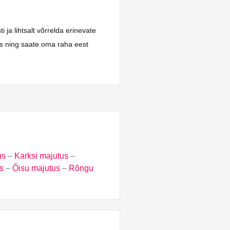
ja lihtsalt võrrelda erinevate
ks ning saate oma raha eest
us
–
Karksi majutus
–
s
–
Õisu majutus
–
Rõngu