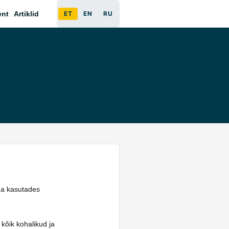
ent
Artiklid
ET
EN
RU
äna kasutades
 kõik kohalikud ja