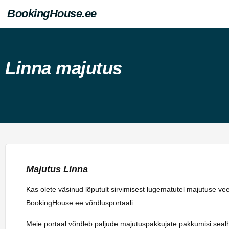
BookingHouse.ee
Linna majutus
Majutus Linna
Kas olete väsinud lõputult sirvimisest lugematutel majutuse v
BookingHouse.ee võrdlusportaali.
Meie portaal võrdleb paljude majutuspakkujate pakkumisi sealhulg