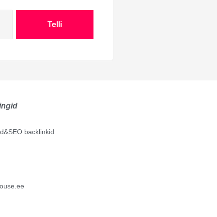
Telli
ingid
lid&SEO backlinkid
ouse.ee