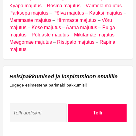
Kyapa majutus
–
Rosma majutus
–
Väimela majutus
–
Parksepa majutus
–
Põlva majutus
–
Kauksi majutus
–
Mammaste majutus
–
Himmaste majutus
–
Võru
majutus
–
Kose majutus
–
Aarna majutus
–
Puiga
majutus
–
Põlgaste majutus
–
Mikitamäe majutus
–
Meegomäe majutus
–
Ristipalo majutus
–
Räpina
majutus
Reisipakkumised ja inspiratsioon emailile
Lugege esimestena parimaid pakkumisi!
Telli