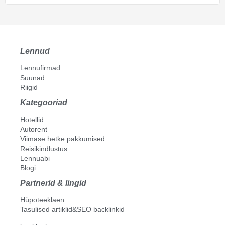
Lennud
Lennufirmad
Suunad
Riigid
Kategooriad
Hotellid
Autorent
Viimase hetke pakkumised
Reisikindlustus
Lennuabi
Blogi
Partnerid & lingid
Hüpoteeklaen
Tasulised artiklid&SEO backlinkid