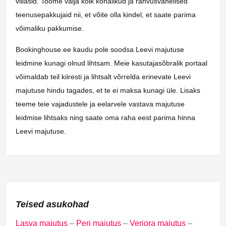
villasid. Toome välja kõik kohalikud ja rahvusvahelised
teenusepakkujaid nii, et võite olla kindel, et saate parima
võimaliku pakkumise.
Bookinghouse.ee kaudu pole soodsa Leevi majutuse
leidmine kunagi olnud lihtsam. Meie kasutajasõbralik portaal
võimaldab teil kiiresti ja lihtsalt võrrelda erinevate Leevi
majutuse hindu tagades, et te ei maksa kunagi üle. Lisaks
teeme teie vajadustele ja eelarvele vastava majutuse
leidmise lihtsaks ning saate oma raha eest parima hinna
Leevi majutuse.
Teised asukohad
Lasva majutus
–
Peri majutus
–
Veriora majutus
–