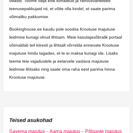
villasid. Toome välja kõik kohalikud ja rahvusvahelised
teenusepakkujaid nii, et võite olla kindel, et saate parima
võimaliku pakkumise.
Bookinghouse.ee kaudu pole soodsa Krootuse majutuse
leidmine kunagi olnud lihtsam. Meie kasutajasõbralik portaal
võimaldab teil kiiresti ja lihtsalt võrrelda erinevate Krootuse
majutuse hindu tagades, et te ei maksa kunagi üle. Lisaks
teeme teie vajadustele ja eelarvele vastava majutuse
leidmise lihtsaks ning saate oma raha eest parima hinna
Krootuse majutuse.
Teised asukohad
Saverna majutus
–
Aarna majutus
–
Põlgaste majutus