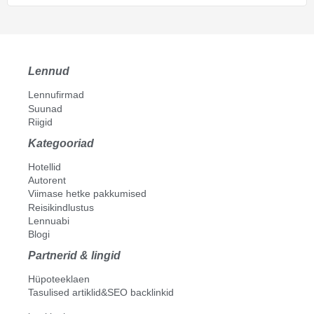
Lennud
Lennufirmad
Suunad
Riigid
Kategooriad
Hotellid
Autorent
Viimase hetke pakkumised
Reisikindlustus
Lennuabi
Blogi
Partnerid & lingid
Hüpoteeklaen
Tasulised artiklid&SEO backlinkid