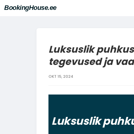
BookingHouse.ee
BLOGI
Luksuslik puhkus
tegevused ja va
OKT 15, 2024
Luksuslik puhk