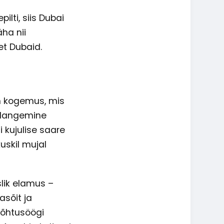
ilti, siis Dubai
ha nii
et Dubaid.
n kogemus, mis
alangemine
 kujulise saare
uskil mujal
lik elamus –
asõit ja
s õhtusöögi