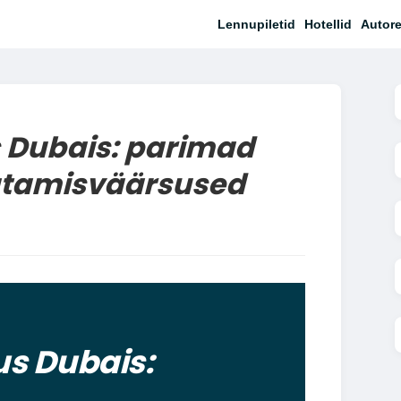
Lennupiletid
Hotellid
Autore
 Dubais: parimad
atamisväärsused
us Dubais: