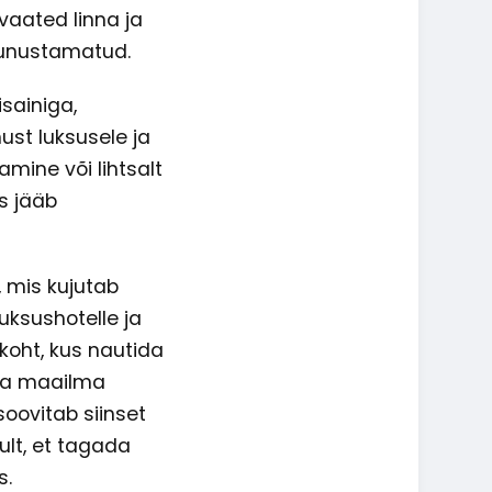
aated linna ja
n unustamatud.
sainiga,
st luksusele ja
amine või lihtsalt
s jääb
, mis kujutab
uksushotelle ja
koht, kus nautida
tada maailma
oovitab siinset
ult, et tagada
s.