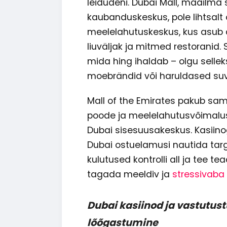
leidudeni. Dubai Mall, maailma
kaubanduskeskus, pole lihtsalt 
meelelahutuskeskus, kus asub 
liuväljak ja mitmed restoranid. Si
mida hing ihaldab – olgu sellek
moebrändid või haruldased suve
Mall of the Emirates pakub samu
poode ja meelelahutusvõimalusi
Dubai sisesuusakeskus. Kasiino
Dubai ostuelamusi nautida targ
kulutused kontrolli all ja tee tea
tagada meeldiv ja
stressivaba
Dubai kasiinod ja vastutust
lõõgastumine