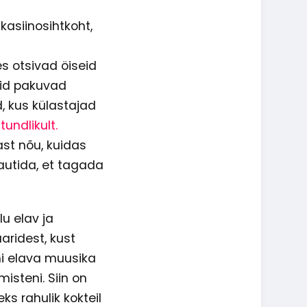
 kasiinosihtkoht,
s otsivad öiseid
bid pakuvad
d, kus külastajad
undlikult.
st nõu, kuidas
autida, et tagada
lu elav ja
ridest, kust
ni elava muusika
isteni. Siin on
ks rahulik kokteil