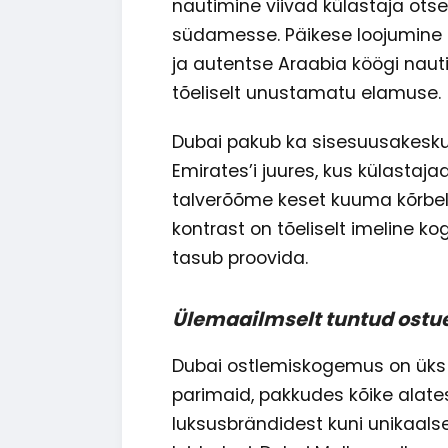
nautimine viivad külastaja otse
südamesse. Päikese loojumine l
ja autentse Araabia köögi naut
tõeliselt unustamatu elamuse.
Dubai pakub ka sisesuusakeskus
Emirates’i juures, kus külastaj
talverõõme keset kuuma kõrbel
kontrast on tõeliselt imeline 
tasub proovida.
Ülemaailmselt tuntud ost
Dubai ostlemiskogemus on ük
parimaid, pakkudes kõike alate
luksusbrändidest kuni unikaals