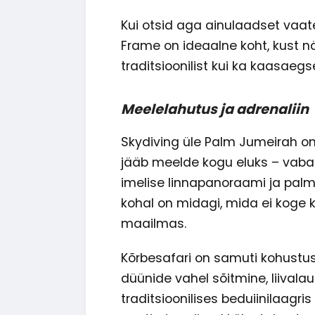
Kui otsid aga ainulaadset vaatep
Frame on ideaalne koht, kust nä
traditsioonilist kui ka kaasaegs
Meelelahutus ja adrenaliin
Skydiving üle Palm Jumeirah o
jääb meelde kogu eluks – vab
imelise linnapanoraami ja palmi
kohal on midagi, mida ei koge k
maailmas.
Kõrbesafari on samuti kohustus
düünide vahel sõitmine, liivalau
traditsioonilises beduiinilaagri