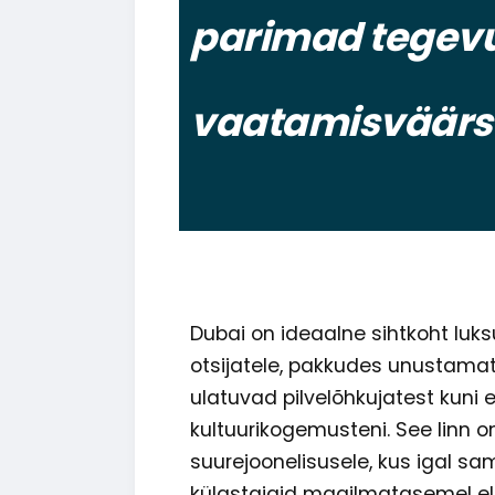
parimad tegevu
vaatamisväär
Dubai on ideaalne sihtkoht luks
otsijatele, pakkudes unustamat
ulatuvad pilvelõhkujatest kuni e
kultuurikogemusteni. See linn o
suurejoonelisusele, kus igal s
külastajaid maailmatasemel 