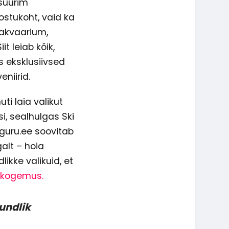
 suurim
ostukoht, vaid ka
akvaarium,
it leiab kõik,
s eksklusiivsed
niirid.
ti laia valikut
, sealhulgas Ski
guru.ee soovitab
alt – hoia
dlikke valikuid, et
 kogemus.
undlik