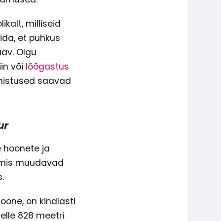
kalt, milliseid
ida, et puhkus
ääv. Olgu
in või
lõõgastus
 unistused saavad
ur
e hoonete ja
t, mis muudavad
s.
oone, on kindlasti
elle 828 meetri