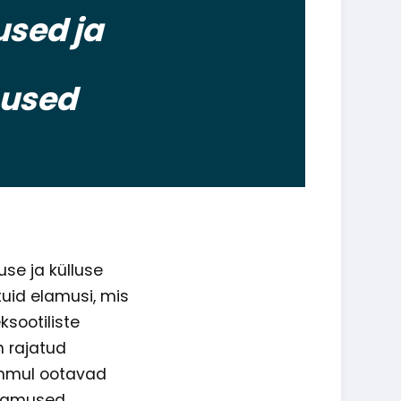
sed ja
sused
use ja külluse
uid elamusi, mis
ksootiliste
n rajatud
ammul ootavad
elamused.