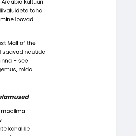
 Araabia kultuuri
iivaluidete taha
imine loovad
t Mall of the
ad saavad nautida
inna – see
kogemus, mida
uelamused
s maailma
s
ete kohalike