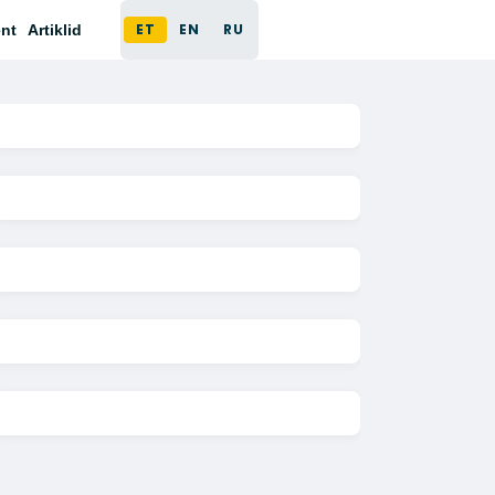
ET
EN
RU
nt
Artiklid