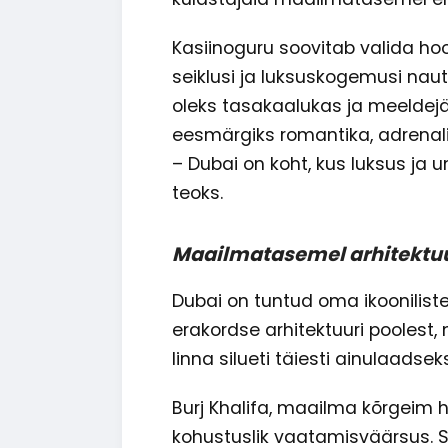
Kasiinoguru soovitab valida hooli
seiklusi ja luksuskogemusi naut
oleks tasakaalukas ja meeldej
eesmärgiks romantika, adrenali
– Dubai on koht, kus luksus ja
teoks.
Maailmatasemel arhitektu
Dubai on tuntud oma ikoonilist
erakordse arhitektuuri pooles
linna silueti täiesti ainulaadsek
Burj Khalifa, maailma kõrgeim h
kohustuslik vaatamisväärsus. S