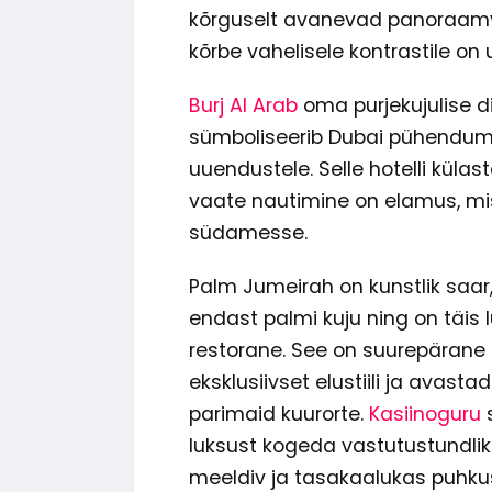
kõrguselt avanevad panoraamv
kõrbe vahelisele kontrastile o
Burj Al Arab
oma purjekujulise di
sümboliseerib Dubai pühendumu
uuendustele. Selle hotelli külast
vaate nautimine on elamus, mi
südamesse.
Palm Jumeirah on kunstlik saar
endast palmi kuju ning on täis l
restorane. See on suurepärane 
eksklusiivset elustiili ja avas
parimaid kuurorte.
Kasiinoguru
s
luksust kogeda vastutustundlik
meeldiv ja tasakaalukas puhku