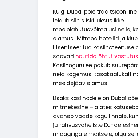
Kuigi Dubai pole traditsiooniline
leidub siin siiski luksuslikke
meelelahutusvõimalusi neile, ke
elamusi. Mitmed hotellid ja klu
litsentseeritud kasiinoteenusei
saavad
nautida õhtut vastutust
Kasiinoguru.ee pakub suurepära
neid kogemusi tasakaalukalt n
meeldejääv elamus.
Lisaks kasiinodele on Dubai ööe
mitmekesine – alates katusebaa
avaneb vaade kogu linnale, ku
ja rahvusvaheliste DJ-de esinem
midagi igale maitsele, olgu selle