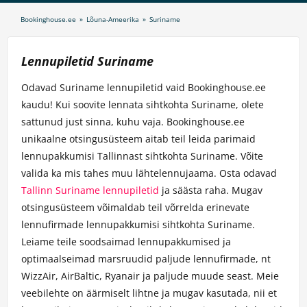
Bookinghouse.ee
»
Lõuna-Ameerika
»
Suriname
Lennupiletid Suriname
Odavad Suriname lennupiletid vaid Bookinghouse.ee
kaudu! Kui soovite lennata sihtkohta Suriname, olete
sattunud just sinna, kuhu vaja. Bookinghouse.ee
unikaalne otsingusüsteem aitab teil leida parimaid
lennupakkumisi Tallinnast sihtkohta Suriname. Võite
valida ka mis tahes muu lähtelennujaama. Osta odavad
Tallinn Suriname lennupiletid
ja säästa raha. Mugav
otsingusüsteem võimaldab teil võrrelda erinevate
lennufirmade lennupakkumisi sihtkohta Suriname.
Leiame teile soodsaimad lennupakkumised ja
optimaalseimad marsruudid paljude lennufirmade, nt
WizzAir, AirBaltic, Ryanair ja paljude muude seast. Meie
veebilehte on äärmiselt lihtne ja mugav kasutada, nii et