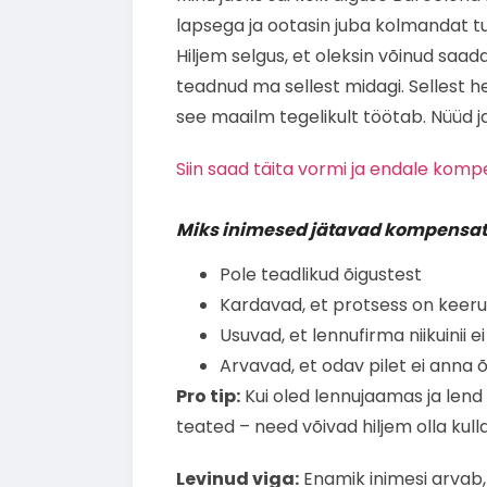
lapsega ja ootasin juba kolmandat tu
Hiljem selgus, et oleksin võinud saad
teadnud ma sellest midagi. Sellest h
see maailm tegelikult töötab. Nüüd ja
Siin saad täita vormi ja endale komp
Miks inimesed jätavad kompensat
Pole teadlikud õigustest
Kardavad, et protsess on keeru
Usuvad, et lennufirma niikuinii 
Arvavad, et odav pilet ei anna õ
Pro tip:
Kui oled lennujaamas ja lend 
teated – need võivad hiljem olla kul
Levinud viga:
Enamik inimesi arvab, 