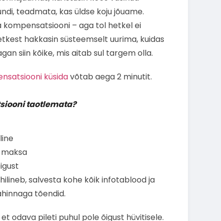
ndi, teadmata, kas üldse koju jõuame.
a kompensatsiooni – aga tol hetkel ei
etkest hakkasin süsteemselt uurima, kuidas
gan siin kõike, mis aitab sul targem olla.
ensatsiooni küsida
võtab aega 2 minutit.
siooni taotlemata?
line
ei maksa
igust
hilineb, salvesta kohe kõik infotablood ja
lahinnaga tõendid.
et odava pileti puhul pole õigust hüvitisele.