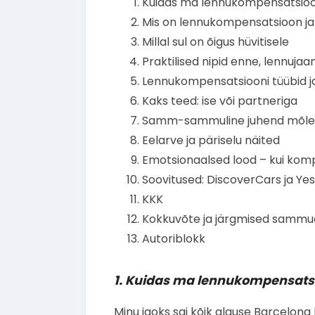
Kuidas ma lennukompensatsioon
Mis on lennukompensatsioon ja m
Millal sul on õigus hüvitisele
Praktilised nipid enne, lennujaa
Lennukompensatsiooni tüübid ja
Kaks teed: ise või partneriga
Samm-sammuline juhend mõlem
Eelarve ja päriselu näited
Emotsionaalsed lood – kui kom
Soovitused: DiscoverCars ja Ye
KKK
Kokkuvõte ja järgmised sammu
Autoriblokk
1. Kuidas ma lennukompensatsi
Minu jaoks sai kõik alguse Barcelona 