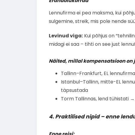
Erandolukorrad
Lennufirma ei pea maksma, kui põhj
sulgemine, streik, mis pole nende süü
Levinud viga:
Kui põhjus on “tehnili
midagi ei saa – tihti on see just lenn
Näited, millal kompensatsioon on j
Tallinn–Frankfurt, EL lennufirma
Istanbul–Tallinn, mitte-EL lennuf
täpsustada
Torm Tallinnas, lend tühistati →
4. Praktilised nipid – enne lend
Enne reisi: