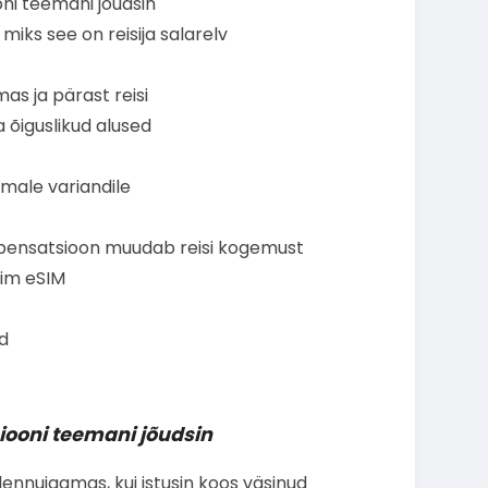
i teemani jõudsin
iks see on reisija salarelv
mas ja pärast reisi
 õiguslikud alused
ale variandile
pensatsioon muudab reisi kogemust
sim eSIM
d
ooni teemani jõudsin
lennujaamas, kui istusin koos väsinud