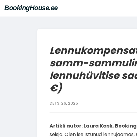
BookingHouse.ee
Lennukompensats
samm-sammulin
lennuhüvitise s
€)
DETS. 26, 2025
Artikli autor: Laura Kask, Bookin
seisja. Olen ise istunud lennujaamas, s