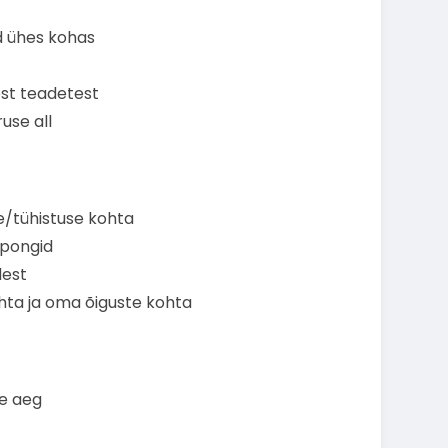
id ühes kohas
est teadetest
use all
ise/tühistuse kohta
upongid
dest
ohta ja oma õiguste kohta
se aeg