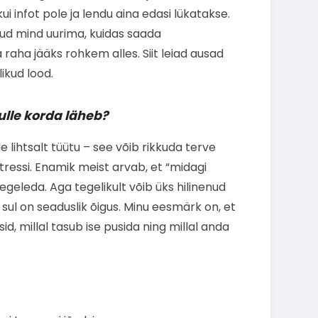
ui infot pole ja lendu aina edasi lükatakse.
d mind uurima, kuidas saada
 raha jääks rohkem alles. Siit leiad ausad
ikud lood.
ulle korda läheb?
e lihtsalt tüütu – see võib rikkuda terve
stressi. Enamik meist arvab, et “midagi
ga tegeleda. Aga tegelikult võib üks hilinenud
sul on seaduslik õigus. Minu eesmärk on, et
id, millal tasub ise pusida ning millal anda