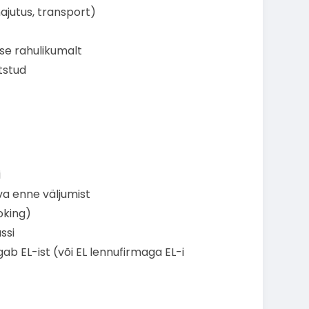
ajutus, transport)
se rahulikumalt
tstud
i
va enne väljumist
oking)
ssi
gab EL-ist (või EL lennufirmaga EL-i