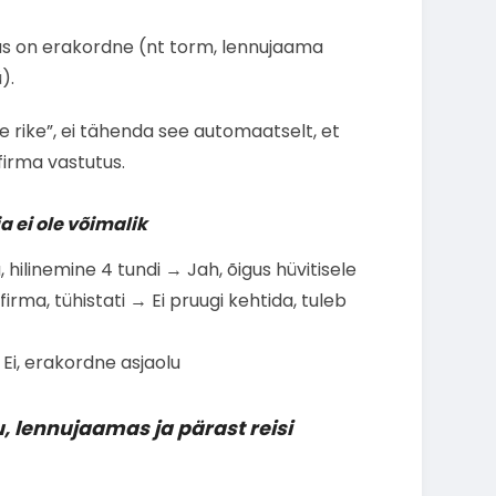
us on erakordne (nt torm, lennujaama
).
ne rike”, ei tähenda see automaatselt, et
ufirma vastutus.
a ei ole võimalik
, hilinemine 4 tundi → Jah, õigus hüvitisele
irma, tühistati → Ei pruugi kehtida, tuleb
 Ei, erakordne asjaolu
u, lennujaamas ja pärast reisi