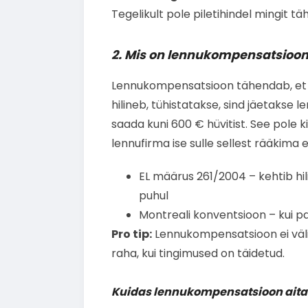
Tegelikult pole piletihindel mingit täh
2. Mis on lennukompensatsioon j
Lennukompensatsioon tähendab, et k
hilineb, tühistatakse, sind jäetakse l
saada kuni 600 € hüvitist. See pole ki
lennufirma ise sulle sellest rääkima ei
EL määrus 261/2004 – kehtib hil
puhul
Montreali konventsioon – kui pa
Pro tip:
Lennukompensatsioon ei välis
raha, kui tingimused on täidetud.
Kuidas lennukompensatsioon ait