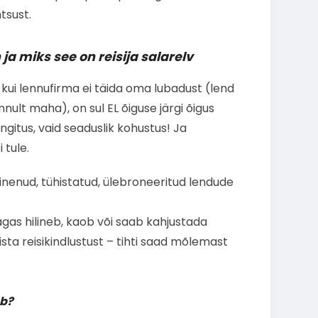
tsust.
a miks see on reisija salarelv
ui lennufirma ei täida oma lubadust (lend
ennult maha), on sul EL õiguse järgi õigus
ngitus, vaid seaduslik kohustus! Ja
 tule.
inenud, tühistatud, ülebroneeritud lendude
gas hilineb, kaob või saab kahjustada
ta reisikindlustust – tihti saad mõlemast
ab?