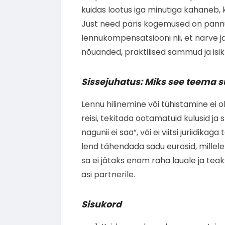
kuidas lootus iga minutiga kahaneb, k
Just need päris kogemused on pannu
lennukompensatsiooni nii, et närve ja
nõuanded, praktilised sammud ja isikl
Sissejuhatus: Miks see teema s
Lennu hilinemine või tühistamine ei ol
reisi, tekitada ootamatuid kulusid ja 
nagunii ei saa”, või ei viitsi juriidika
lend tähendada sadu eurosid, millele 
sa ei jätaks enam raha lauale ja teaks
asi partnerile.
Sisukord