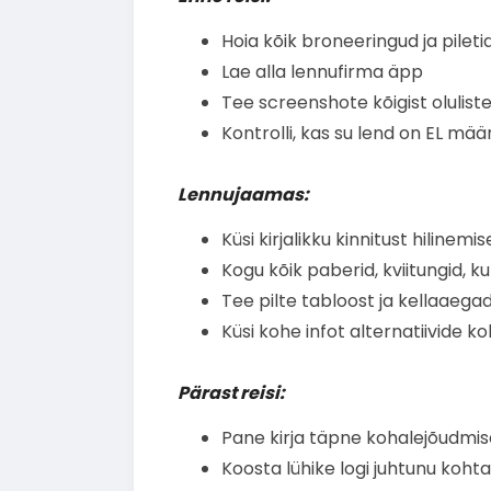
Hoia kõik broneeringud ja pilet
Lae alla lennufirma äpp
Tee screenshote kõigist olulist
Kontrolli, kas su lend on EL määr
Lennujaamas:
Küsi kirjalikku kinnitust hilinem
Kogu kõik paberid, kviitungid, k
Tee pilte tabloost ja kellaaega
Küsi kohe infot alternatiivide k
Pärast reisi:
Pane kirja täpne kohalejõudmi
Koosta lühike logi juhtunu kohta