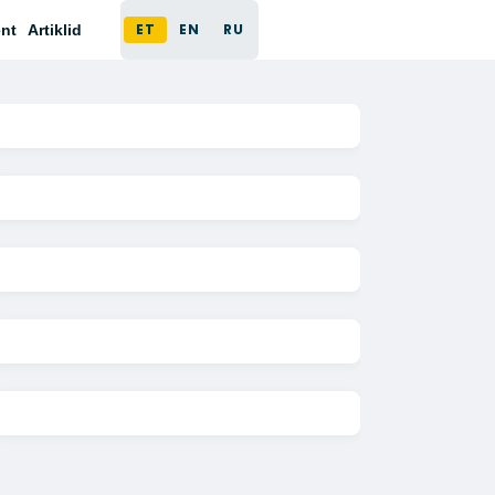
ET
EN
RU
nt
Artiklid