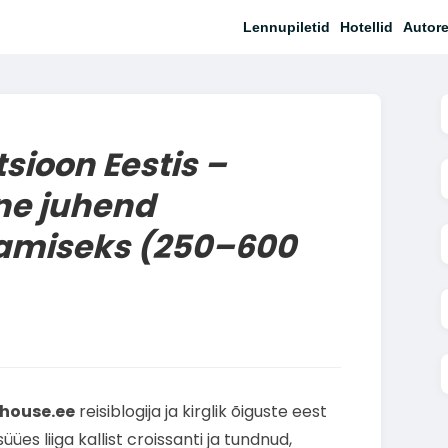
Lennupiletid
Hotellid
Autore
ioon Eestis –
e juhend
aamiseks (250–600
ghouse.ee
reisiblogija ja kirglik õiguste eest
üües liiga kallist croissanti ja tundnud,