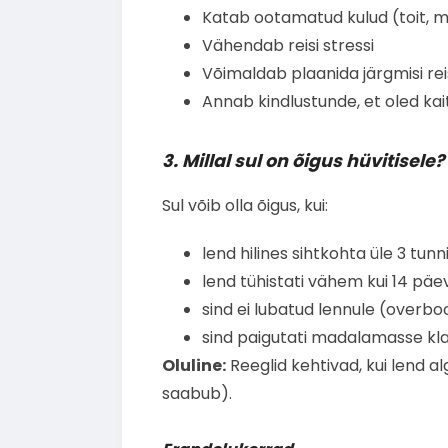
Katab ootamatud kulud (toit, m
Vähendab reisi stressi
Võimaldab plaanida järgmisi rei
Annab kindlustunde, et oled kai
3. Millal sul on õigus hüvitisele?
Sul võib olla õigus, kui:
lend hilines sihtkohta üle 3 tunn
lend tühistati vähem kui 14 päe
sind ei lubatud lennule (overbo
sind paigutati madalamasse kla
Oluline:
Reeglid kehtivad, kui lend al
saabub).