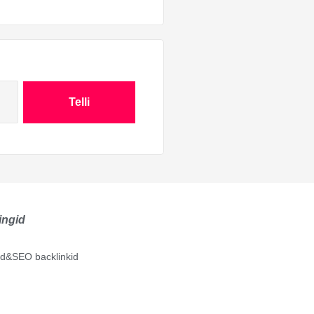
Telli
ingid
lid&SEO backlinkid