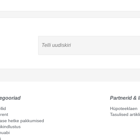
egooriad
Partnerid & l
llid
Hüpoteeklaen
rent
Tasulised artik
mase hetke pakkumised
ikindlustus
nuabi
i