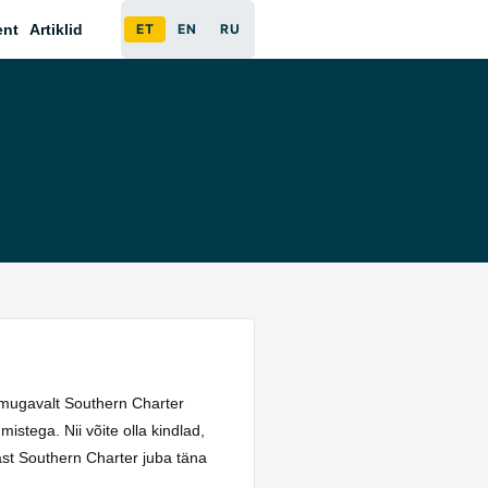
ent
Artiklid
ET
EN
RU
a mugavalt Southern Charter
stega. Nii võite olla kindlad,
ast Southern Charter juba täna