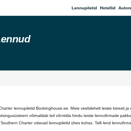
Lennupiletid
Hotellid
Autor
Lennud
harter lennupiletid Bookinghouse.ee. Meie veebilehelt leiate kiiresti j
singusüsteem võimaldab teil võrrelda hindu teiste lennufirmade pakkumi
 Southern Charter odavad lennupiletid ühes kohas. Telli lend lennufirm