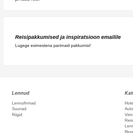
Reisipakkumised ja inspiratsioon emailile
Lugege esimestena parimaid pakkumisi!
Lennud
Kat
Lennufirmad
Hote
Suunad
Auto
Riigid
Vii
Reis
Len
Blog