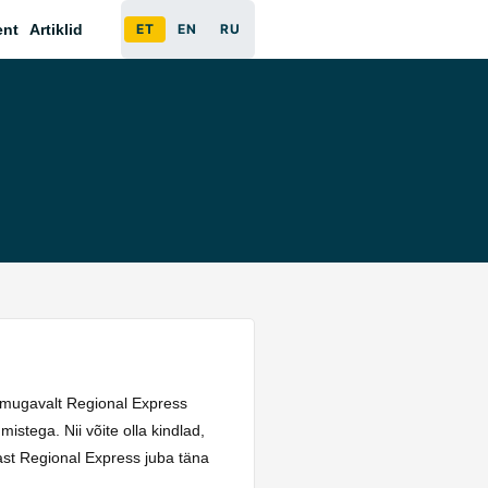
ent
Artiklid
ET
EN
RU
ja mugavalt Regional Express
stega. Nii võite olla kindlad,
ast Regional Express juba täna