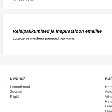
Reisipakkumised ja inspiratsioon emailile
Lugege esimestena parimaid pakkumisi!
Lennud
Kat
Lennufirmad
Hote
Suunad
Auto
Riigid
Vii
Reis
Len
Blog