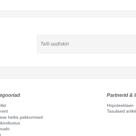
egooriad
Partnerid & l
llid
Hüpoteeklaen
rent
Tasulised artik
mase hetke pakkumised
ikindlustus
nuabi
i