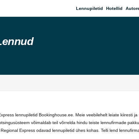
Lennupiletid
Hotellid
Autor
Lennud
xpress lennupiletid Bookinghouse.ee. Meie veebilehelt leiate kiiresti 
singusüsteem võimaldab teil võrrelda hindu teiste lennufirmade pakkumi
 Regional Express odavad lennupiletid ühes kohas. Telli lend lennufirm