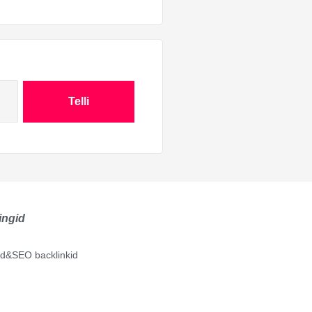
Telli
ingid
lid&SEO backlinkid