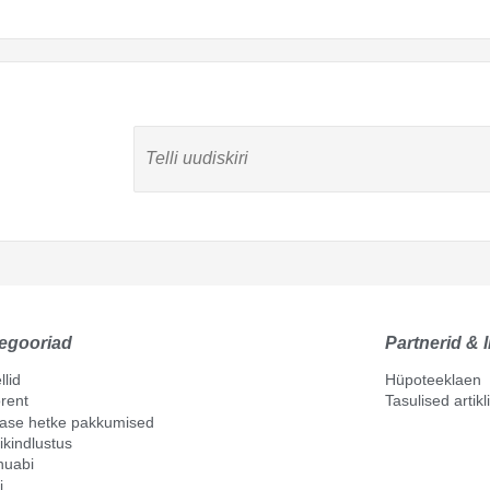
egooriad
Partnerid & l
llid
Hüpoteeklaen
rent
Tasulised artik
mase hetke pakkumised
ikindlustus
nuabi
i