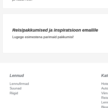
Reisipakkumised ja inspiratsioon emailile
Lugege esimestena parimaid pakkumisi!
Lennud
Kat
Lennufirmad
Hote
Suunad
Auto
Riigid
Vii
Reis
Len
Blog