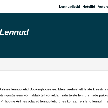
Lennupiletid
Hotellid
Autor
s Lennud
Airlines lennupiletid Bookinghouse.ee. Meie veebilehelt leiate kiiresti ja
singusüsteem võimaldab teil võrrelda hindu teiste lennufirmade pakkumi
ilippine Airlines odavad lennupiletid ühes kohas. Telli lend lennufirmas