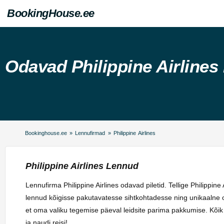
BookingHouse.ee
Odavad Philippine Airline
Bookinghouse.ee
»
Lennufirmad
»
Philippine Airlines
Philippine Airlines Lennud
Lennufirma Philippine Airlines odavad piletid. Tellige Philippine 
lennud kõigisse pakutavatesse sihtkohtadesse ning unikaalne ot
et oma valiku tegemise päeval leidsite parima pakkumise. Kõik Ph
ja naudi reisi!