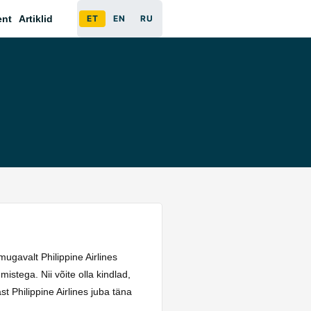
ent
Artiklid
ET
EN
RU
 mugavalt Philippine Airlines
stega. Nii võite olla kindlad,
t Philippine Airlines juba täna