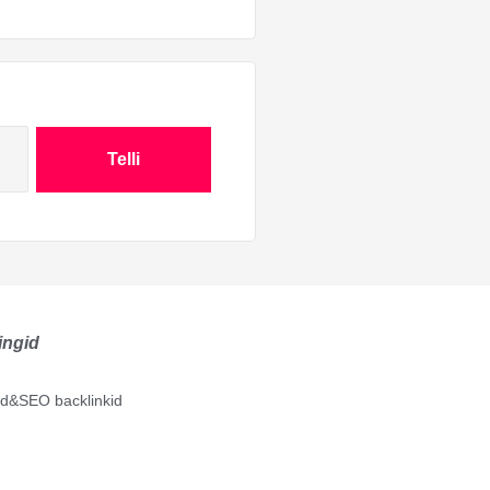
Telli
ingid
lid&SEO backlinkid