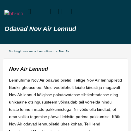
Odavad Nov Air Lennud
Bookinghouse.ee
»
Lennufirmad
»
Nov Air
Nov Air Lennud
Lennufirma Nov Air odavad piletid. Tellige Nov Air lennupiletid
Bookinghouse.ee. Meie veebilehelt leiate kiiresti ja mugavalt
Nov Air lennud kõigisse pakutavatesse sihtkohtadesse ning
unikaalne otsingusüsteem võimaldab teil võrrelda hindu
teiste lennufirmade pakkumistega. Nii võite olla kindlad, et
oma valiku tegemise päeval leidsite parima pakkumise. Kõik
Nov Air odavad lennupiletid ühes kohas. Telli lend