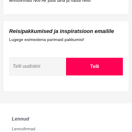
lennufirmast Nov Air juba täna ja naudi reisi!
Reisipakkumised ja inspiratsioon emailile
Lugege esimestena parimaid pakkumisi!
Telli
Lennud
Lennufirmad