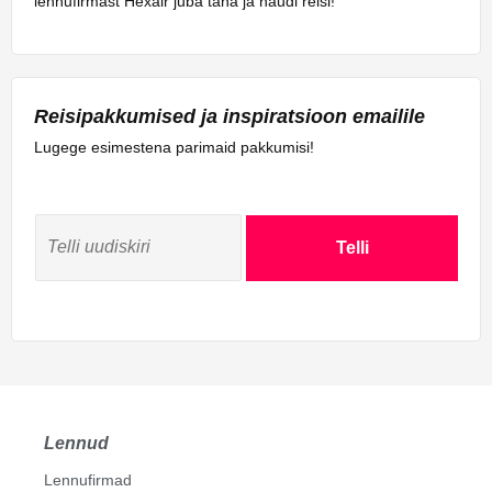
lennufirmast Hexair juba täna ja naudi reisi!
Reisipakkumised ja inspiratsioon emailile
Lugege esimestena parimaid pakkumisi!
Telli
Lennud
Lennufirmad