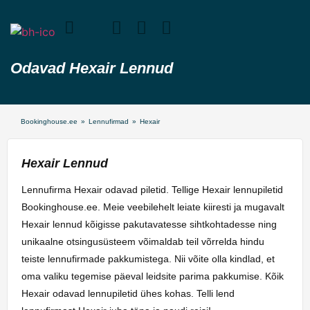
Odavad Hexair Lennud
Bookinghouse.ee
»
Lennufirmad
»
Hexair
Hexair Lennud
Lennufirma Hexair odavad piletid. Tellige Hexair lennupiletid
Bookinghouse.ee. Meie veebilehelt leiate kiiresti ja mugavalt
Hexair lennud kõigisse pakutavatesse sihtkohtadesse ning
unikaalne otsingusüsteem võimaldab teil võrrelda hindu
teiste lennufirmade pakkumistega. Nii võite olla kindlad, et
oma valiku tegemise päeval leidsite parima pakkumise. Kõik
Hexair odavad lennupiletid ühes kohas. Telli lend