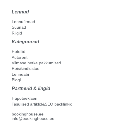
Lennud
Lennufirmad
Suunad
Riigid
Kategooriad
Hotellid
Autorent
Viimase hetke pakkumised
Reisikindlustus
Lennuabi
Blogi
Partnerid & lingid
Hüpoteeklaen
Tasulised artiklid&SEO backlinkid
bookinghouse.ee
info@bookinghouse.ee