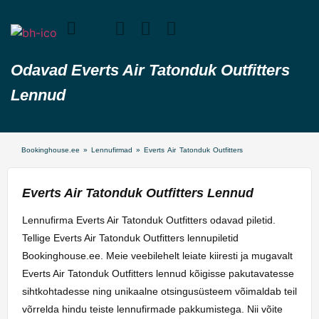
Odavad Everts Air Tatonduk Outfitters
Lennud
Bookinghouse.ee
»
Lennufirmad
»
Everts Air Tatonduk Outfitters
Everts Air Tatonduk Outfitters Lennud
Lennufirma Everts Air Tatonduk Outfitters odavad piletid.
Tellige Everts Air Tatonduk Outfitters lennupiletid
Bookinghouse.ee. Meie veebilehelt leiate kiiresti ja mugavalt
Everts Air Tatonduk Outfitters lennud kõigisse pakutavatesse
sihtkohtadesse ning unikaalne otsingusüsteem võimaldab teil
võrrelda hindu teiste lennufirmade pakkumistega. Nii võite