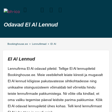
Odavad El Al Lennud
Bookinghouse.ee
»
Lennufirmad
»
El Al
El Al Lennud
Lennufirma El Al odavad piletid. Tellige El Al lennupiletid
Bookinghouse.ee. Meie veebilehelt leiate kiiresti ja mugavalt
El Al lennud kõigisse pakutavatesse sihtkohtadesse ning
unikaalne otsingusüsteem võimaldab teil võrrelda hindu
teiste lennufirmade pakkumistega. Nii võite olla kindlad, et
oma valiku tegemise päeval leidsite parima pakkumise. Kõik
El Al odavad lennupiletid ühes kohas. Telli lend lennufirmast