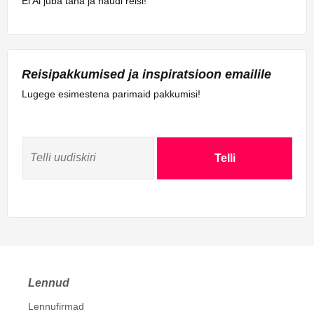
El Al juba täna ja naudi reisi!
Reisipakkumised ja inspiratsioon emailile
Lugege esimestena parimaid pakkumisi!
Telli
Lennud
Lennufirmad