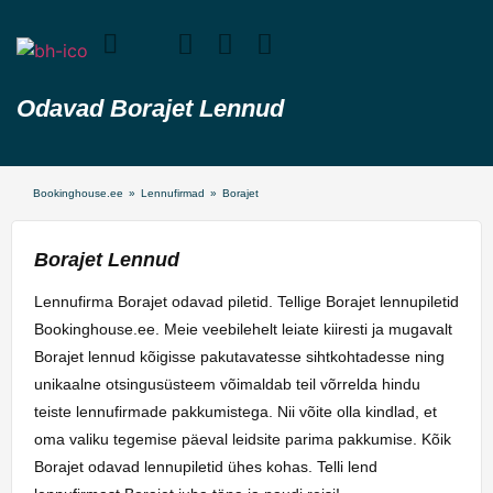
Odavad Borajet Lennud
Bookinghouse.ee
»
Lennufirmad
»
Borajet
Borajet Lennud
Lennufirma Borajet odavad piletid. Tellige Borajet lennupiletid
Bookinghouse.ee. Meie veebilehelt leiate kiiresti ja mugavalt
Borajet lennud kõigisse pakutavatesse sihtkohtadesse ning
unikaalne otsingusüsteem võimaldab teil võrrelda hindu
teiste lennufirmade pakkumistega. Nii võite olla kindlad, et
oma valiku tegemise päeval leidsite parima pakkumise. Kõik
Borajet odavad lennupiletid ühes kohas. Telli lend