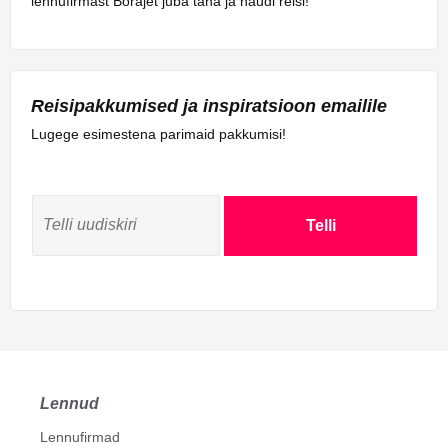
lennufirmast Borajet juba täna ja naudi reisi!
Reisipakkumised ja inspiratsioon emailile
Lugege esimestena parimaid pakkumisi!
Telli
Lennud
Lennufirmad