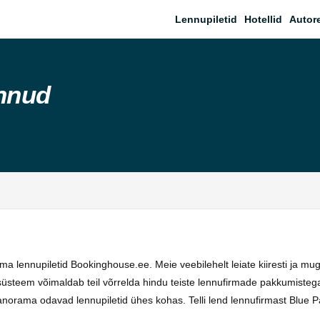
Lennupiletid
Hotellid
Autor
nnud
a lennupiletid Bookinghouse.ee. Meie veebilehelt leiate kiiresti ja m
steem võimaldab teil võrrelda hindu teiste lennufirmade pakkumistega. 
anorama odavad lennupiletid ühes kohas. Telli lend lennufirmast Blue 