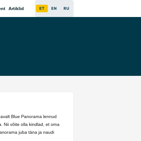
ent
Artiklid
ET
EN
RU
ugavalt Blue Panorama lennud
Nii võite olla kindlad, et oma
Panorama juba täna ja naudi