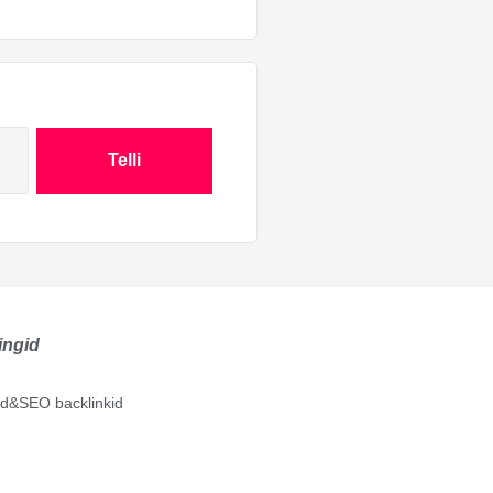
Telli
ingid
lid&SEO backlinkid