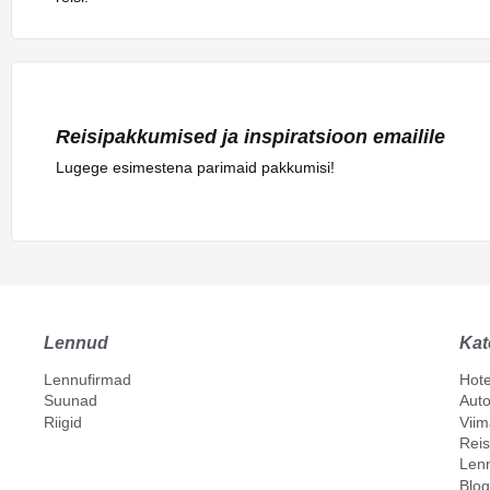
Reisipakkumised ja inspiratsioon emailile
Lugege esimestena parimaid pakkumisi!
Lennud
Kat
Lennufirmad
Hote
Suunad
Auto
Riigid
Vii
Reis
Len
Blog