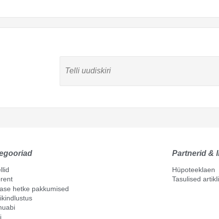
egooriad
Partnerid & l
llid
Hüpoteeklaen
rent
Tasulised artik
mase hetke pakkumised
ikindlustus
nuabi
i