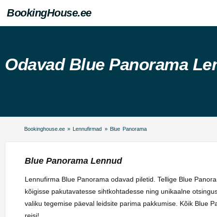
BookingHouse.ee
Odavad Blue Panorama Le
Bookinghouse.ee
»
Lennufirmad
»
Blue Panorama
Blue Panorama Lennud
Lennufirma Blue Panorama odavad piletid. Tellige Blue Panoram
kõigisse pakutavatesse sihtkohtadesse ning unikaalne otsingusü
valiku tegemise päeval leidsite parima pakkumise. Kõik Blue P
reisi!