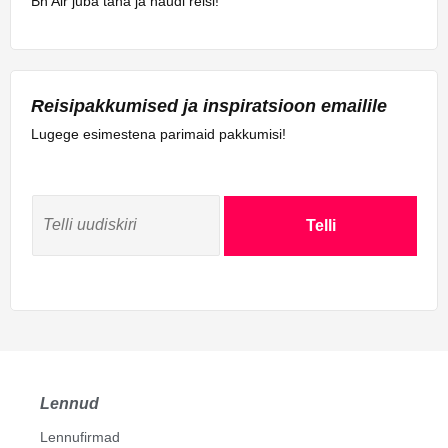
Bh Air juba täna ja naudi reisi!
Reisipakkumised ja inspiratsioon emailile
Lugege esimestena parimaid pakkumisi!
Telli
Lennud
Lennufirmad