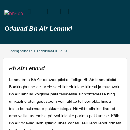
Odavad Bh Air Lennud
Bookinghouse.ee
»
Lennufirmad
»
Bh Air
Bh Air Lennud
Lennufirma Bh Air odavad piletid. Tellige Bh Air lennupiletid
Bookinghouse.ee. Meie veebilehelt leiate kiiresti ja mugavalt
Bh Air lennud kõigisse pakutavatesse sihtkohtadesse ning
unikaalne otsingusüsteem võimaldab teil võrrelda hindu
teiste lennufirmade pakkumistega. Nii võite olla kindlad, et
oma valiku tegemise päeval leidsite parima pakkumise. Kõik
Bh Air odavad lennupiletid ühes kohas. Telli lend lennufirmast