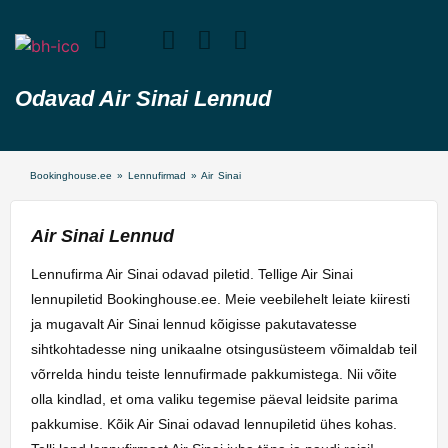
Odavad Air Sinai Lennud
Bookinghouse.ee
»
Lennufirmad
»
Air Sinai
Air Sinai Lennud
Lennufirma Air Sinai odavad piletid. Tellige Air Sinai
lennupiletid Bookinghouse.ee. Meie veebilehelt leiate kiiresti
ja mugavalt Air Sinai lennud kõigisse pakutavatesse
sihtkohtadesse ning unikaalne otsingusüsteem võimaldab teil
võrrelda hindu teiste lennufirmade pakkumistega. Nii võite
olla kindlad, et oma valiku tegemise päeval leidsite parima
pakkumise. Kõik Air Sinai odavad lennupiletid ühes kohas.