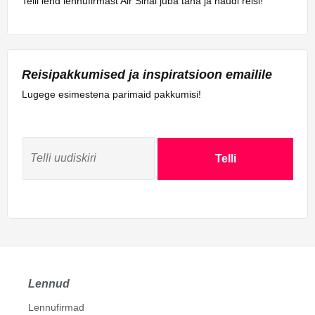
Telli lend lennufirmast Air Sinai juba täna ja naudi reisi!
Reisipakkumised ja inspiratsioon emailile
Lugege esimestena parimaid pakkumisi!
Telli
Lennud
Lennufirmad