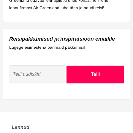
Greenland odavad lennupiletid ühes kohas. Telli lend
lennufirmast Air Greenland juba täna ja naudi reisi!
Reisipakkumised ja inspiratsioon emailile
Lugege esimestena parimaid pakkumisi!
Telli
Lennud