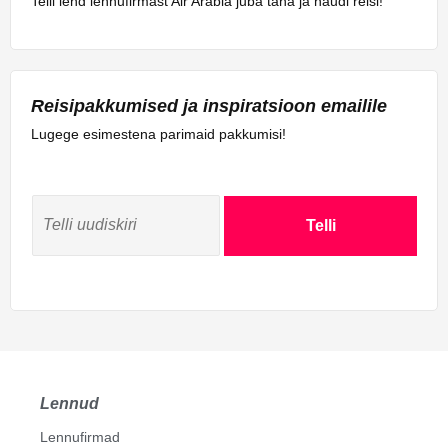
Telli lend lennufirmast Air Arabia juba täna ja naudi reisi!
Reisipakkumised ja inspiratsioon emailile
Lugege esimestena parimaid pakkumisi!
Telli
Lennud
Lennufirmad