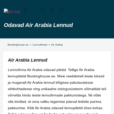
Odavad Air Arabia Lennud
Bookinghouse.ee
»
Lennufirmad
»
Air Arabia
Air Arabia Lennud
Lennufirma Air Arabia odavad piletid. Tellige Air Arabia
lennupiletid Bookinghouse.ee. Meie veebilehelt leiate kiiresti
ja mugavalt Air Arabia lennud kõigisse pakutavatesse
sihtkohtadesse ning unikaalne otsingusüsteem võimaldab teil
võrrelda hindu teiste lennufirmade pakkumistega. Nii võite
olla kindlad, et oma valiku tegemise päeval leidsite parima
pakkumise. Kõik Air Arabia odavad lennupiletid ühes kohas.