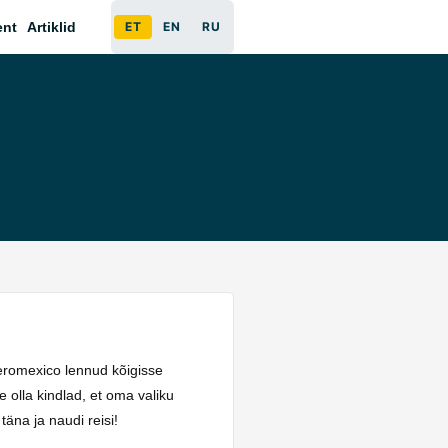
ent
Artiklid
ET
EN
RU
Aeromexico lennud kõigisse
 olla kindlad, et oma valiku
äna ja naudi reisi!