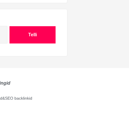
Telli
ingid
lid&SEO backlinkid