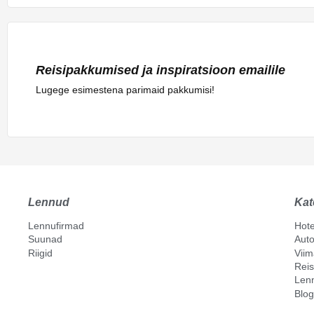
Reisipakkumised ja inspiratsioon emailile
Lugege esimestena parimaid pakkumisi!
Lennud
Kat
Lennufirmad
Hote
Suunad
Auto
Riigid
Vii
Reis
Len
Blog