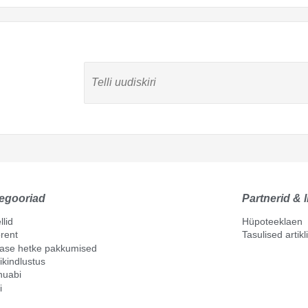
egooriad
Partnerid & l
llid
Hüpoteeklaen
rent
Tasulised artik
mase hetke pakkumised
ikindlustus
nuabi
i