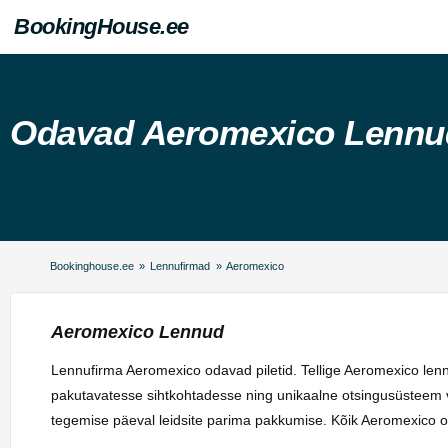
BookingHouse.ee
Odavad Aeromexico Lennu
Bookinghouse.ee
»
Lennufirmad
»
Aeromexico
Aeromexico Lennud
Lennufirma Aeromexico odavad piletid. Tellige Aeromexico lennu
pakutavatesse sihtkohtadesse ning unikaalne otsingusüsteem või
tegemise päeval leidsite parima pakkumise. Kõik Aeromexico oda