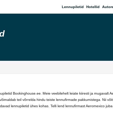
Lennupiletid
Hotellid
Autor
d
piletid Bookinghouse.ee. Meie veebilehelt leiate kiiresti ja mugavalt 
maldab teil võrrelda hindu teiste lennufirmade pakkumistega. Nii võite
vad lennupiletid ühes kohas. Telli lend lennufirmast Aeromexico juba t