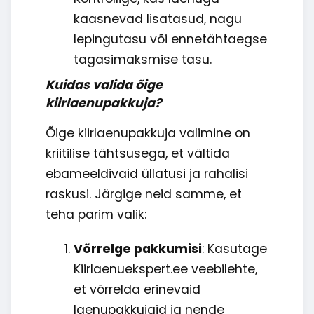
kaasnevad lisatasud, nagu
lepingutasu või ennetähtaegse
tagasimaksmise tasu.
Kuidas valida õige
kiirlaenupakkuja?
Õige kiirlaenupakkuja valimine on
kriitilise tähtsusega, et vältida
ebameeldivaid üllatusi ja rahalisi
raskusi. Järgige neid samme, et
teha parim valik:
Võrrelge pakkumisi
: Kasutage
Kiirlaenuekspert.ee veebilehte,
et võrrelda erinevaid
laenupakkujaid ja nende