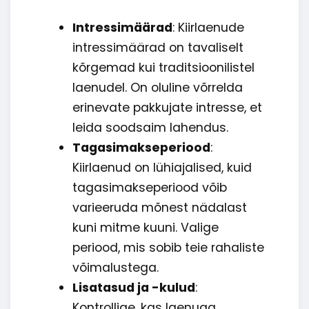
Intressimäärad
: Kiirlaenude
intressimäärad on tavaliselt
kõrgemad kui traditsioonilistel
laenudel. On oluline võrrelda
erinevate pakkujate intresse, et
leida soodsaim lahendus.
Tagasimakseperiood
:
Kiirlaenud on lühiajalised, kuid
tagasimakseperiood võib
varieeruda mõnest nädalast
kuni mitme kuuni. Valige
periood, mis sobib teie rahaliste
võimalustega.
Lisatasud ja -kulud
:
Kontrollige, kas laenuga