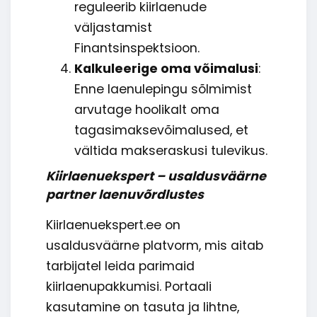
reguleerib kiirlaenude
väljastamist
Finantsinspektsioon.
Kalkuleerige oma võimalusi
:
Enne laenulepingu sõlmimist
arvutage hoolikalt oma
tagasimaksevõimalused, et
vältida makseraskusi tulevikus.
Kiirlaenuekspert – usaldusväärne
partner laenuvõrdlustes
Kiirlaenuekspert.ee on
usaldusväärne platvorm, mis aitab
tarbijatel leida parimaid
kiirlaenupakkumisi. Portaali
kasutamine on tasuta ja lihtne,