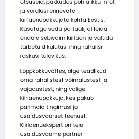
otsuseid, pakkudes põhjalikku infot
ja võrdlusi erinevate
kiirlaenupakkujate kohta Eestis.
Kasutage seda portaali, et leida
endale sobivaim kiirlaen ja vältida
tarbetuid kulutusi ning rahalisi
raskusi tulevikus.
Lõppkokkuvõttes, olge teadlikud
oma rahalistest võimalustest ja
vajadustest, ning valige
kiirlaenupakkuja, kes pakub
parimaid tingimusi ja
usaldusväärset teenust.
Kiirlaenuekspert on teie
usaldusväärne partner