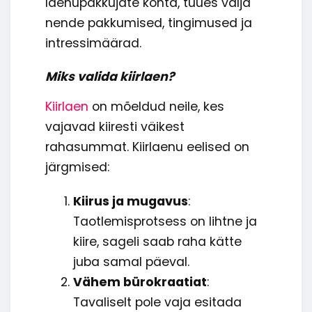
laenupakkujate kohta, tuues välja
nende pakkumised, tingimused ja
intressimäärad.
Miks valida kiirlaen?
Kiirlaen
on mõeldud neile, kes
vajavad kiiresti väikest
rahasummat. Kiirlaenu eelised on
järgmised:
Kiirus ja mugavus
:
Taotlemisprotsess on lihtne ja
kiire, sageli saab raha kätte
juba samal päeval.
Vähem bürokraatiat
:
Tavaliselt pole vaja esitada