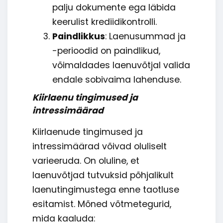
palju dokumente ega läbida
keerulist krediidikontrolli.
Paindlikkus
: Laenusummad ja
-perioodid on paindlikud,
võimaldades laenuvõtjal valida
endale sobivaima lahenduse.
Kiirlaenu tingimused ja
intressimäärad
Kiirlaenude tingimused ja
intressimäärad võivad oluliselt
varieeruda. On oluline, et
laenuvõtjad tutvuksid põhjalikult
laenutingimustega enne taotluse
esitamist. Mõned võtmetegurid,
mida kaaluda: