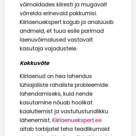
võimaldades kiiresti ja mugavalt
võrrelda erinevaid pakkumisi.
Kiirlaenuekspert kogub ja analüüsib
andmeid, et tuua esile parimad
laenuvõimalused vastavalt
kasutaja vajadustele.
Kokkuvõte
Kiirlaenud on hea lahendus
lühiajaliste rahaliste probleemide
lahendamiseks, kuid nende
kasutamine nõuab hoolikat
kaalutlemist ja vastutustundlikku
lähenemist.
Kiirlaenuekspert.ee
aitab tarbijatel teha teadlikumaid