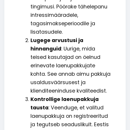
tingimusi. Pöörake tähelepanu
intressimääradele,
tagasimakseperioodile ja
lisatasudele.
Lugege arvustusi ja
hinnanguid
: Uurige, mida
teised kasutajad on öelnud
erinevate laenupakkujate
kohta. See annab aimu pakkuja
usaldusväärsusest ja
klienditeeninduse kvaliteedist.
Kontrollige laenupakkuja
tausta
: Veenduge, et valitud
laenupakkuja on registreeritud
ja tegutseb seaduslikult. Eestis