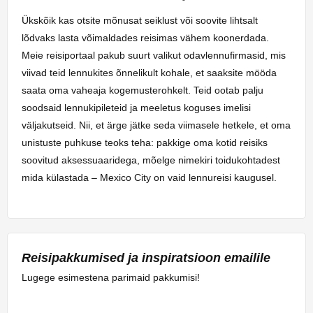
Ükskõik kas otsite mõnusat seiklust või soovite lihtsalt
lõdvaks lasta võimaldades reisimas vähem koonerdada.
Meie reisiportaal pakub suurt valikut odavlennufirmasid, mis
viivad teid lennukites õnnelikult kohale, et saaksite mööda
saata oma vaheaja kogemusterohkelt. Teid ootab palju
soodsaid lennukipileteid ja meeletus koguses imelisi
väljakutseid. Nii, et ärge jätke seda viimasele hetkele, et oma
unistuste puhkuse teoks teha: pakkige oma kotid reisiks
soovitud aksessuaaridega, mõelge nimekiri toidukohtadest
mida külastada – Mexico City on vaid lennureisi kaugusel.
Reisipakkumised ja inspiratsioon emailile
Lugege esimestena parimaid pakkumisi!