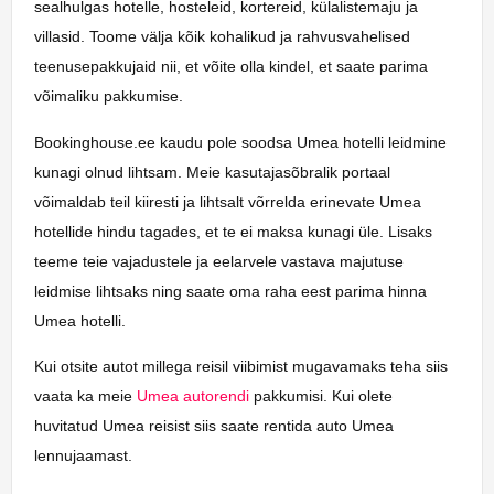
sealhulgas hotelle, hosteleid, kortereid, külalistemaju ja
villasid. Toome välja kõik kohalikud ja rahvusvahelised
teenusepakkujaid nii, et võite olla kindel, et saate parima
võimaliku pakkumise.
Bookinghouse.ee kaudu pole soodsa Umea hotelli leidmine
kunagi olnud lihtsam. Meie kasutajasõbralik portaal
võimaldab teil kiiresti ja lihtsalt võrrelda erinevate Umea
hotellide hindu tagades, et te ei maksa kunagi üle. Lisaks
teeme teie vajadustele ja eelarvele vastava majutuse
leidmise lihtsaks ning saate oma raha eest parima hinna
Umea hotelli.
Kui otsite autot millega reisil viibimist mugavamaks teha siis
vaata ka meie
Umea autorendi
pakkumisi. Kui olete
huvitatud Umea reisist siis saate rentida auto Umea
lennujaamast.