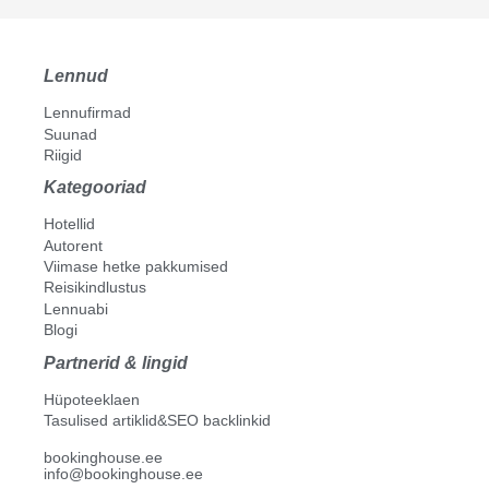
Lennud
Lennufirmad
Suunad
Riigid
Kategooriad
Hotellid
Autorent
Viimase hetke pakkumised
Reisikindlustus
Lennuabi
Blogi
Partnerid & lingid
Hüpoteeklaen
Tasulised artiklid&SEO backlinkid
bookinghouse.ee
info@bookinghouse.ee