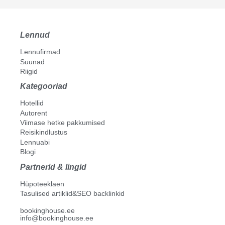
Lennud
Lennufirmad
Suunad
Riigid
Kategooriad
Hotellid
Autorent
Viimase hetke pakkumised
Reisikindlustus
Lennuabi
Blogi
Partnerid & lingid
Hüpoteeklaen
Tasulised artiklid&SEO backlinkid
bookinghouse.ee
info@bookinghouse.ee