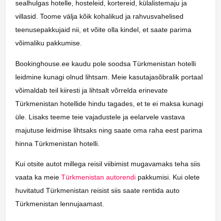
sealhulgas hotelle, hosteleid, kortereid, külalistemaju ja
villasid. Toome välja kõik kohalikud ja rahvusvahelised
teenusepakkujaid nii, et võite olla kindel, et saate parima
võimaliku pakkumise.
Bookinghouse.ee kaudu pole soodsa Türkmenistan hotelli
leidmine kunagi olnud lihtsam. Meie kasutajasõbralik portaal
võimaldab teil kiiresti ja lihtsalt võrrelda erinevate
Türkmenistan hotellide hindu tagades, et te ei maksa kunagi
üle. Lisaks teeme teie vajadustele ja eelarvele vastava
majutuse leidmise lihtsaks ning saate oma raha eest parima
hinna Türkmenistan hotelli.
Kui otsite autot millega reisil viibimist mugavamaks teha siis
vaata ka meie
Türkmenistan autorendi
pakkumisi. Kui olete
huvitatud Türkmenistan reisist siis saate rentida auto
Türkmenistan lennujaamast.