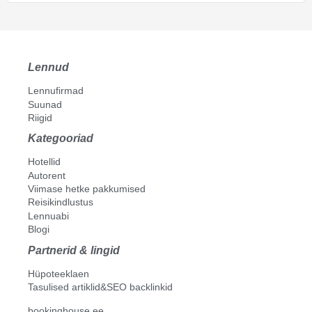
Lennud
Lennufirmad
Suunad
Riigid
Kategooriad
Hotellid
Autorent
Viimase hetke pakkumised
Reisikindlustus
Lennuabi
Blogi
Partnerid & lingid
Hüpoteeklaen
Tasulised artiklid&SEO backlinkid
bookinghouse.ee