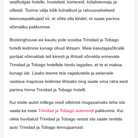
sealhulgas hotelle, hosteleid, kortereid, külalistemaju ja
villasid. Toome välja kõik kohalikud ja rahvusvahelised
teenusepakkujaid nii, et võite olla kindel, et saate parima
võimaliku pakkumise.
Bookinghouse.ee kaudu pole soodsa Trinidad ja Tobago
hotelli leidmine kunagi olnud lihtsam. Meie kasutajasõbralik
portaal võimaldab teil kiiresti ja lihtsalt võrrelda erinevate
Trinidad ja Tobago hotellide hindu tagades, et te ei maksa
kunagi üle. Lisaks teeme teie vajadustele ja eelarvele
vastava majutuse leidmise lihtsaks ning saate oma raha eest
parima hinna Trinidad ja Tobago hotelli.
Kui otsite autot millega reisil viibimist mugavamaks teha siis
vaata ka meie
Trinidad ja Tobago autorendi
pakkumisi. Kui
olete huvitatud Trinidad ja Tobago reisist siis saate rentida
auto Trinidad ja Tobago lennujaamast.