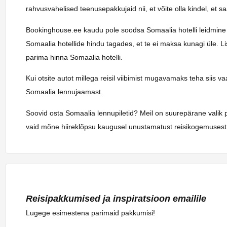
rahvusvahelised teenusepakkujaid nii, et võite olla kindel, et 
Bookinghouse.ee kaudu pole soodsa Somaalia hotelli leidmine kun
Somaalia hotellide hindu tagades, et te ei maksa kunagi üle. L
parima hinna Somaalia hotelli.
Kui otsite autot millega reisil viibimist mugavamaks teha siis 
Somaalia lennujaamast.
Soovid osta Somaalia lennupiletid? Meil on suurepärane valik p
vaid mõne hiireklõpsu kaugusel unustamatust reisikogemusest.
Reisipakkumised ja inspiratsioon emailile
Lugege esimestena parimaid pakkumisi!