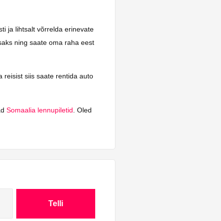
 ja lihtsalt võrrelda erinevate
htsaks ning saate oma raha eest
reisist siis saate rentida auto
vad
Somaalia lennupiletid
. Oled
Telli