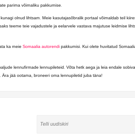
saate parima võimaliku pakkumise.
agi olnud lihtsam. Meie kasutajasõbralik portaal võimaldab teil kiiresti
isaks teeme teie vajadustele ja eelarvele vastava majutuse leidmise li
vaata ka meie
Somaalia autorendi
pakkumisi. Kui olete huvitatud Somaalia 
aljude lennufirmade lennupileteid. Võta hetk aega ja leia endale sobi
 Ära jää ootama, broneeri oma lennupiletid juba täna!