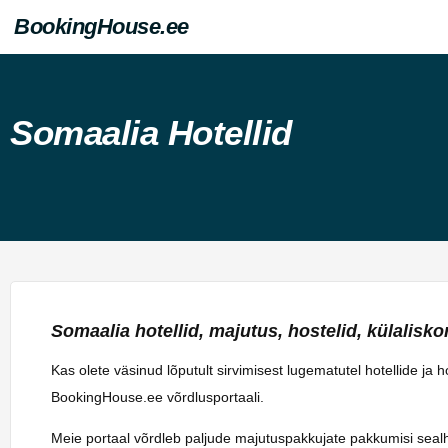
BookingHouse.ee
Somaalia Hotellid
Somaalia hotellid, majutus, hostelid, külaliskort
Kas olete väsinud lõputult sirvimisest lugematutel hotellide ja
BookingHouse.ee võrdlusportaali.
Meie portaal võrdleb paljude majutuspakkujate pakkumisi sealhulg