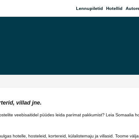
Lennupiletid
Hotellid
Autor
erid, villad jne.
 hostelite veebisaitidel püüdes leida parimat pakkumist? Leia Somaalia h
as hotelle, hosteleid, kortereid, külalistemaju ja villasid. Toome välja