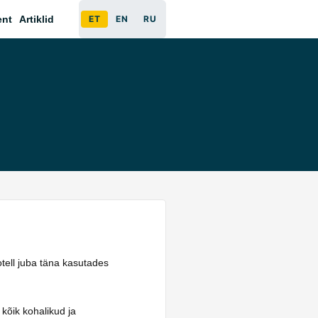
ent
Artiklid
ET
EN
RU
otell juba täna kasutades
 kõik kohalikud ja