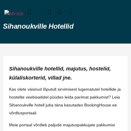
Sihanoukville Hotellid
Sihanoukville hotellid, majutus, hostelid,
külaliskorterid, villad jne.
Kas olete väsinud lõputult sirvimisest lugematutel hotellide ja
hostelite veebisaitidel püüdes leida parimat pakkumist? Leia
Sihanoukville hotell juba täna kasutades BookingHouse.ee
võrdlusportaali.
Meie portaal võrdleb paljude majutuspakkujate pakkumisi