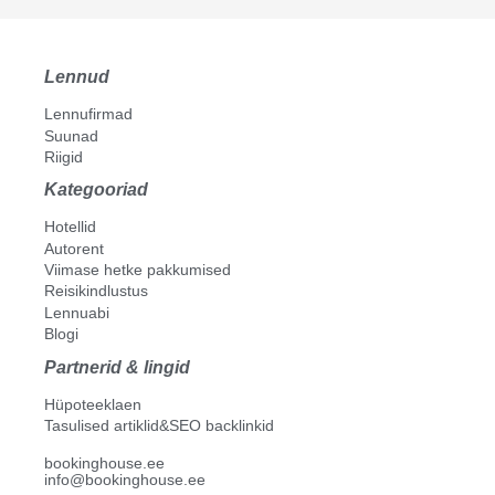
Lennud
Lennufirmad
Suunad
Riigid
Kategooriad
Hotellid
Autorent
Viimase hetke pakkumised
Reisikindlustus
Lennuabi
Blogi
Partnerid & lingid
Hüpoteeklaen
Tasulised artiklid&SEO backlinkid
bookinghouse.ee
info@bookinghouse.ee