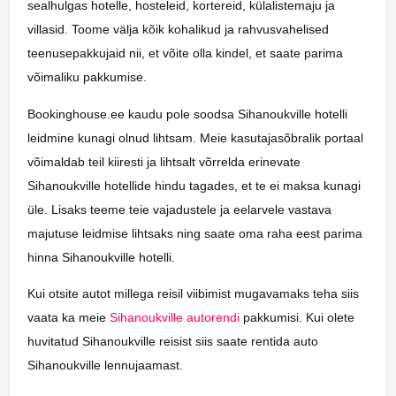
sealhulgas hotelle, hosteleid, kortereid, külalistemaju ja
villasid. Toome välja kõik kohalikud ja rahvusvahelised
teenusepakkujaid nii, et võite olla kindel, et saate parima
võimaliku pakkumise.
Bookinghouse.ee kaudu pole soodsa Sihanoukville hotelli
leidmine kunagi olnud lihtsam. Meie kasutajasõbralik portaal
võimaldab teil kiiresti ja lihtsalt võrrelda erinevate
Sihanoukville hotellide hindu tagades, et te ei maksa kunagi
üle. Lisaks teeme teie vajadustele ja eelarvele vastava
majutuse leidmise lihtsaks ning saate oma raha eest parima
hinna Sihanoukville hotelli.
Kui otsite autot millega reisil viibimist mugavamaks teha siis
vaata ka meie
Sihanoukville autorendi
pakkumisi. Kui olete
huvitatud Sihanoukville reisist siis saate rentida auto
Sihanoukville lennujaamast.