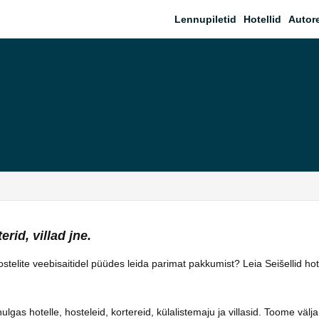
Lennupiletid
Hotellid
Autor
erid, villad jne.
hostelite veebisaitidel püüdes leida parimat pakkumist? Leia Seišellid ho
as hotelle, hosteleid, kortereid, külalistemaju ja villasid. Toome välja