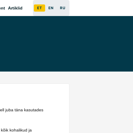
ent
Artiklid
ET
EN
RU
tell juba täna kasutades
 kõik kohalikud ja