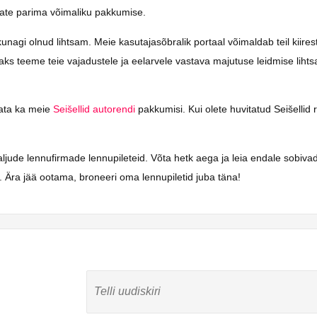
saate parima võimaliku pakkumise.
agi olnud lihtsam. Meie kasutajasõbralik portaal võimaldab teil kiiresti 
isaks teeme teie vajadustele ja eelarvele vastava majutuse leidmise lih
vaata ka meie
Seišellid autorendi
pakkumisi. Kui olete huvitatud Seišellid r
paljude lennufirmade lennupileteid. Võta hetk aega ja leia endale sobiva
 Ära jää ootama, broneeri oma lennupiletid juba täna!