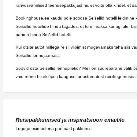
rahvusvahelised teenusepakkujaid nii, et võite olla kindel, et 
Bookinghouse.ee kaudu pole soodsa Seišellid hotelli leidmine kun
Seišellid hotellide hindu tagades, et te ei maksa kunagi üle. L
parima hinna Seišellid hotelli.
Kui otsite autot millega reisil viibimist mugavamaks teha siis 
Seišellid lennujaamast.
Soovid osta Seišellid lennupiletid? Meil on suurepärane valik 
vaid mõne hiireklõpsu kaugusel unustamatust reisikogemusest.
Reisipakkumised ja inspiratsioon emailile
Lugege esimestena parimaid pakkumisi!