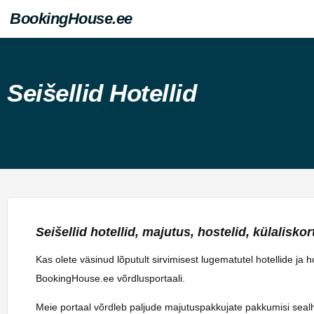
BookingHouse.ee
Seišellid Hotellid
Seišellid hotellid, majutus, hostelid, külaliskort
Kas olete väsinud lõputult sirvimisest lugematutel hotellide ja 
BookingHouse.ee võrdlusportaali.
Meie portaal võrdleb paljude majutuspakkujate pakkumisi sealhulg