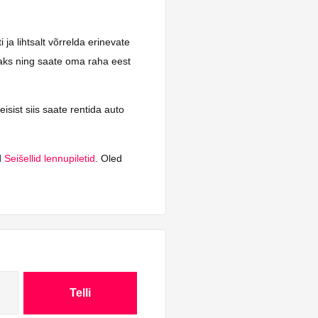
ja lihtsalt võrrelda erinevate
tsaks ning saate oma raha eest
eisist siis saate rentida auto
d
Seišellid lennupiletid
. Oled
Telli