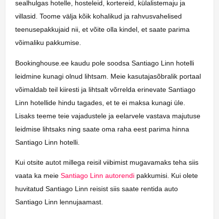
sealhulgas hotelle, hosteleid, kortereid, külalistemaju ja
villasid. Toome välja kõik kohalikud ja rahvusvahelised
teenusepakkujaid nii, et võite olla kindel, et saate parima
võimaliku pakkumise.
Bookinghouse.ee kaudu pole soodsa Santiago Linn hotelli
leidmine kunagi olnud lihtsam. Meie kasutajasõbralik portaal
võimaldab teil kiiresti ja lihtsalt võrrelda erinevate Santiago
Linn hotellide hindu tagades, et te ei maksa kunagi üle.
Lisaks teeme teie vajadustele ja eelarvele vastava majutuse
leidmise lihtsaks ning saate oma raha eest parima hinna
Santiago Linn hotelli.
Kui otsite autot millega reisil viibimist mugavamaks teha siis
vaata ka meie
Santiago Linn autorendi
pakkumisi. Kui olete
huvitatud Santiago Linn reisist siis saate rentida auto
Santiago Linn lennujaamast.