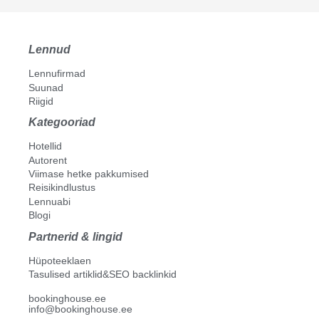
Lennud
Lennufirmad
Suunad
Riigid
Kategooriad
Hotellid
Autorent
Viimase hetke pakkumised
Reisikindlustus
Lennuabi
Blogi
Partnerid & lingid
Hüpoteeklaen
Tasulised artiklid&SEO backlinkid
bookinghouse.ee
info@bookinghouse.ee