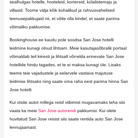
sealhulgas hotelle, hosteleid, kortereid, külalistemaju ja
villasid. Toome välja kõik kohalikud ja rahvusvahelised
teenusepakkujaid nii, et võite olla kindel, et saate parima
võimaliku pakkumise.
Bookinghouse.ee kaudu pole soodsa San Jose hotelli
leidmine kunagi olnud lihtsam. Meie kasutajasõbralik portaal
võimaldab teil kiiresti ja lihtsalt võrrelda erinevate San Jose
hotellide hindu tagades, et te ei maksa kunagi üle. Lisaks
teeme teie vajadustele ja eelarvele vastava majutuse
leidmise lihtsaks ning saate oma raha eest parima hinna San
Jose hotelli.
Kui otsite autot millega reisil viibimist mugavamaks teha siis
vaata ka meie
San Jose autorendi
pakkumisi. Kui olete
huvitatud San Jose reisist siis saate rentida auto San Jose
lennujaamast.