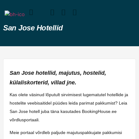
San Jose Hotellid
San Jose hotellid, majutus, hostelid,
külaliskorterid, villad jne.
Kas olete väsinud lõputult sirvimisest lugematutel hotellide ja
hostelite veebisaitidel püüdes leida parimat pakkumist? Leia
San Jose hotell juba täna kasutades BookingHouse.ee
võrdlusportaali.
Meie portaal võrdleb paljude majutuspakkujate pakkumisi