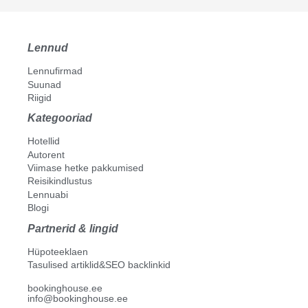
Lennud
Lennufirmad
Suunad
Riigid
Kategooriad
Hotellid
Autorent
Viimase hetke pakkumised
Reisikindlustus
Lennuabi
Blogi
Partnerid & lingid
Hüpoteeklaen
Tasulised artiklid&SEO backlinkid
bookinghouse.ee
info@bookinghouse.ee