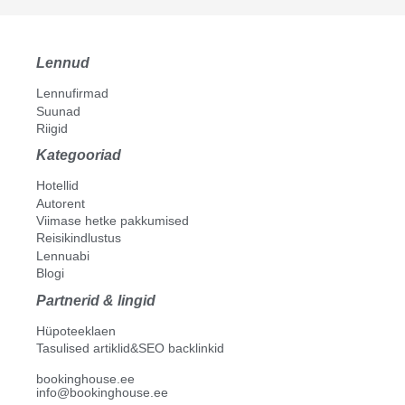
Lennud
Lennufirmad
Suunad
Riigid
Kategooriad
Hotellid
Autorent
Viimase hetke pakkumised
Reisikindlustus
Lennuabi
Blogi
Partnerid & lingid
Hüpoteeklaen
Tasulised artiklid&SEO backlinkid
bookinghouse.ee
info@bookinghouse.ee