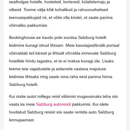
sealhulgas hotelle, hosteleid, kortereid, külalistemaju ja
villasid. Toome välja kõik kohalikud ja rahvusvahelised
teenusepakkujaid nii, et võite olla kindel, et saate parima
võimaliku pakkumise.
Bookinghouse.ee kaudu pole soodsa Salzburg hotelli
leidmine kunagi olnud lihtsam. Meie kasutajasõbralik portaal
võimaldab teil kiiresti ja lihtsalt võrrelda erinevate Salzburg
hotellide hindu tagades, et te ei maksa kunagi üle. Lisaks
teeme teie vajadustele ja eelarvele vastava majutuse
leidmise lihtsaks ning saate oma raha eest parima hinna
Salzburg hotelli.
Kui otsite autot millega reisil viibimist mugavamaks teha siis
vaata ka meie
Salzburg autorendi
pakkumisi. Kui olete
huvitatud Salzburg reisist siis saate rentida auto Salzburg
lennujaamast.