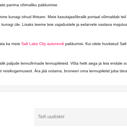
saate parima võimaliku pakkumise.
e kunagi olnud lihtsam. Meie kasutajasõbralik portaal võimaldab teil kii
a kunagi üle. Lisaks teeme teie vajadustele ja eelarvele vastava majutus
vaata ka meie
Salt Lake City autorendi
pakkumisi. Kui olete huvitatud Salt 
alik paljude lennufirmade lennupileteid. Võta hetk aega ja leia endale 
 reisikogemusest. Ära jää ootama, broneeri oma lennupiletid juba täna