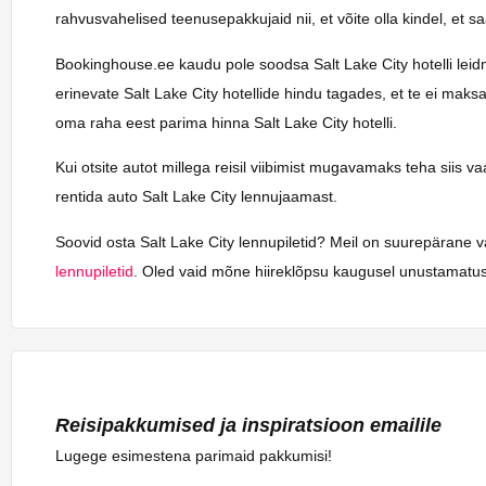
rahvusvahelised teenusepakkujaid nii, et võite olla kindel, et 
Bookinghouse.ee kaudu pole soodsa Salt Lake City hotelli leidmin
erinevate Salt Lake City hotellide hindu tagades, et te ei maks
oma raha eest parima hinna Salt Lake City hotelli.
Kui otsite autot millega reisil viibimist mugavamaks teha siis 
rentida auto Salt Lake City lennujaamast.
Soovid osta Salt Lake City lennupiletid? Meil on suurepärane v
lennupiletid
. Oled vaid mõne hiireklõpsu kaugusel unustamatust
Reisipakkumised ja inspiratsioon emailile
Lugege esimestena parimaid pakkumisi!