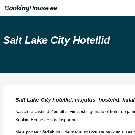
BookingHouse.ee
Salt Lake City Hotellid
Salt Lake City hotellid, majutus, hostelid, külali
Kas olete väsinud lõputult sirvimisest lugematutel hotellide ja 
BookingHouse.ee võrdlusportaali.
Meie portaal võrdleb paljude majutuspakkujate pakkumisi sealhulg