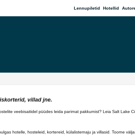
Lennupiletid
Hotellid
Autor
skorterid, villad jne.
hostelite veebisaitidel püüdes leida parimat pakkumist? Leia Salt Lake C
as hotelle, hosteleid, kortereid, külalistemaju ja villasid. Toome välja