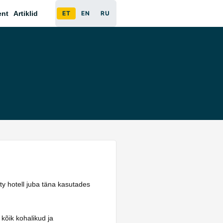
ent
Artiklid
ET
EN
RU
ity hotell juba täna kasutades
 kõik kohalikud ja